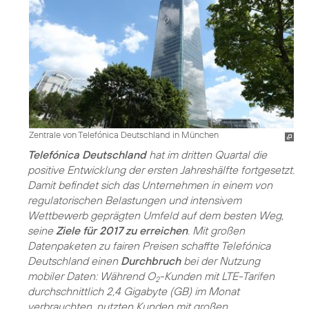
Zentrale von Telefónica Deutschland in München
Telefónica Deutschland
hat im dritten Quartal die
positive Entwicklung der ersten Jahreshälfte fortgesetzt.
Damit befindet sich das Unternehmen in einem von
regulatorischen Belastungen und intensivem
Wettbewerb geprägten Umfeld auf dem besten Weg,
seine
Ziele für 2017 zu erreichen
. Mit großen
Datenpaketen zu fairen Preisen schaffte Telefónica
Deutschland einen
Durchbruch
bei der Nutzung
mobiler Daten: Während O
-Kunden mit LTE-Tarifen
2
durchschnittlich 2,4 Gigabyte (GB) im Monat
verbrauchten, nutzten Kunden mit großen