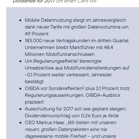
Dividende für 2017
um einen Cent vor.“
Mobile Datennutzung steigt im Jahresvergleich
dank neuer Tarife mit großen Datenvolumina um
49 Prozent
183.000 neue Vertragskunden im dritten Quartal;
Unternehmen bleibt Marktführer mit 48,4
Millionen Mobilfunkanschlüssen
Um Regulierungseffekte
bereinigte
1
Umsatzerlöse aus Mobilfunkdienstleistungen auf
-0,1 Prozent weiter verbessert; Jahresziel
bestätigt
OIBDA vor Sondereffekten
plus 2,1 Prozent trotz
2
Regulierungsauswirkungen; OIBDA-Ausblick
präzisiert
Ausschüttung für 2017 soll wie geplant steigen;
Dividendenvorschlag von 0,26 Euro je Aktie
CEO Markus Haas:
„Wir bieten mit unseren
neuen, großen Datenpaketen eine nie
dagewesene mobile Freiheit – und unsere