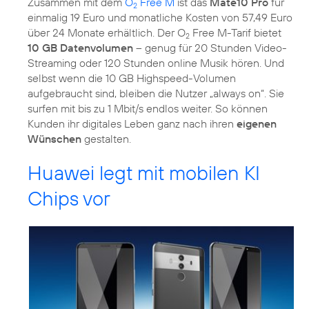
Zusammen mit dem
O
Free M
ist das
Mate10 Pro
für
2
einmalig 19 Euro und monatliche Kosten von 57,49 Euro
über 24 Monate erhältlich. Der O
Free M-Tarif bietet
2
10 GB Datenvolumen
– genug für 20 Stunden Video-
Streaming oder 120 Stunden online Musik hören. Und
selbst wenn die 10 GB Highspeed-Volumen
aufgebraucht sind, bleiben die Nutzer „always on“. Sie
surfen mit bis zu 1 Mbit/s endlos weiter. So können
Kunden ihr digitales Leben ganz nach ihren
eigenen
Wünschen
gestalten.
Huawei legt mit mobilen KI
Chips vor