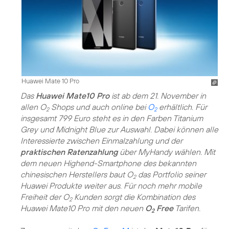
Huawei Mate 10 Pro
Das
Huawei Mate10 Pro
ist ab dem 21. November in
allen O
Shops und auch online bei
O
erhältlich. Für
2
2
insgesamt 799 Euro steht es in den Farben Titanium
Grey und Midnight Blue zur Auswahl. Dabei können alle
Interessierte zwischen Einmalzahlung und der
praktischen Ratenzahlung
über MyHandy wählen. Mit
dem neuen Highend-Smartphone des bekannten
chinesischen Herstellers baut O
das Portfolio seiner
2
Huawei Produkte weiter aus. Für noch mehr mobile
Freiheit der O
Kunden sorgt die Kombination des
2
Huawei Mate10 Pro mit den neuen
O
Free
Tarifen.
2