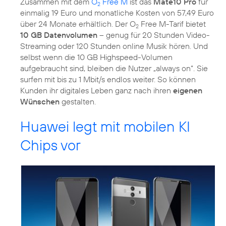
Zusammen mit dem
O
Free M
ist das
Mate10 Pro
für
2
einmalig 19 Euro und monatliche Kosten von 57,49 Euro
über 24 Monate erhältlich. Der O
Free M-Tarif bietet
2
10 GB Datenvolumen
– genug für 20 Stunden Video-
Streaming oder 120 Stunden online Musik hören. Und
selbst wenn die 10 GB Highspeed-Volumen
aufgebraucht sind, bleiben die Nutzer „always on“. Sie
surfen mit bis zu 1 Mbit/s endlos weiter. So können
Kunden ihr digitales Leben ganz nach ihren
eigenen
Wünschen
gestalten.
Huawei legt mit mobilen KI
Chips vor