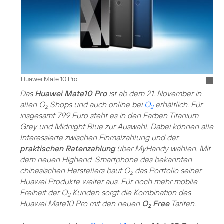
Huawei Mate 10 Pro
Das
Huawei Mate10 Pro
ist ab dem 21. November in
allen O
Shops und auch online bei
O
erhältlich. Für
2
2
insgesamt 799 Euro steht es in den Farben Titanium
Grey und Midnight Blue zur Auswahl. Dabei können alle
Interessierte zwischen Einmalzahlung und der
praktischen Ratenzahlung
über MyHandy wählen. Mit
dem neuen Highend-Smartphone des bekannten
chinesischen Herstellers baut O
das Portfolio seiner
2
Huawei Produkte weiter aus. Für noch mehr mobile
Freiheit der O
Kunden sorgt die Kombination des
2
Huawei Mate10 Pro mit den neuen
O
Free
Tarifen.
2