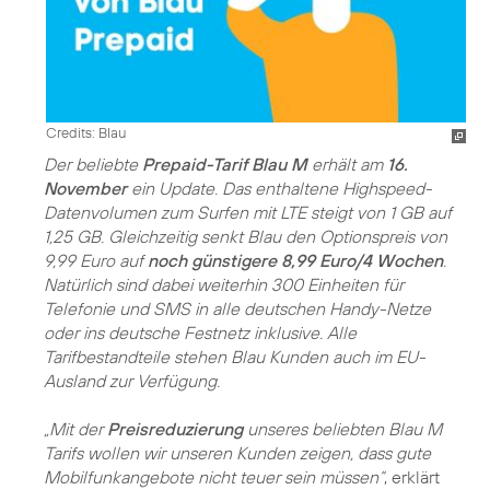
Credits: Blau
Der beliebte
Prepaid-Tarif Blau M
erhält am
16.
November
ein Update. Das enthaltene Highspeed-
Datenvolumen zum Surfen mit LTE steigt von 1 GB auf
1,25 GB. Gleichzeitig senkt Blau den Optionspreis von
9,99 Euro auf
noch günstigere 8,99 Euro/4 Wochen
.
Natürlich sind dabei weiterhin 300 Einheiten für
Telefonie und SMS in alle deutschen Handy-Netze
oder ins deutsche Festnetz inklusive. Alle
Tarifbestandteile stehen Blau Kunden auch im EU-
Ausland zur Verfügung.
„Mit der
Preisreduzierung
unseres beliebten Blau M
Tarifs wollen wir unseren Kunden zeigen, dass gute
Mobilfunkangebote nicht teuer sein müssen“
, erklärt