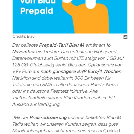
Credits: Blau
Der beliebte
Prepaid-Tarif Blau M
erhält am
16.
November
ein Update. Das enthaltene Highspeed-
Datenvolumen zum Surfen mit LTE steigt von 1 GB auf
1,25 GB. Gleichzeitig senkt Blau den Optionspreis von
9,99 Euro auf
noch günstigere 8,99 Euro/4 Wochen
.
Natürlich sind dabei weiterhin 300 Einheiten für
Telefonie und SMS in alle deutschen Handy-Netze
oder ins deutsche Festnetz inklusive. Alle
Tarifbestandteile stehen Blau Kunden auch im EU-
Ausland zur Verfügung.
„Mit der
Preisreduzierung
unseres beliebten Blau M
Tarifs wollen wir unseren Kunden zeigen, dass gute
Mobilfunkangebote nicht teuer sein müssen“
, erklärt