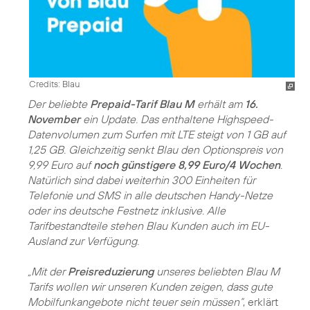
Credits: Blau
Der beliebte
Prepaid-Tarif Blau M
erhält am
16.
November
ein Update. Das enthaltene Highspeed-
Datenvolumen zum Surfen mit LTE steigt von 1 GB auf
1,25 GB. Gleichzeitig senkt Blau den Optionspreis von
9,99 Euro auf
noch günstigere 8,99 Euro/4 Wochen
.
Natürlich sind dabei weiterhin 300 Einheiten für
Telefonie und SMS in alle deutschen Handy-Netze
oder ins deutsche Festnetz inklusive. Alle
Tarifbestandteile stehen Blau Kunden auch im EU-
Ausland zur Verfügung.
„Mit der
Preisreduzierung
unseres beliebten Blau M
Tarifs wollen wir unseren Kunden zeigen, dass gute
Mobilfunkangebote nicht teuer sein müssen“
, erklärt