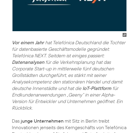
Vor einem Jahr
hat Telefónica Deutschland die Tochter
für datenbasierte Geschäftsmodelle gegründet:
Telefónica NEXT. Seitdem ist einiges passiert:
Datenanalysen
für die Verkehrsplanung hat das
Corporate Start-up in mittlerweile fünf deutschen
Großstädten durchgeführt, es stärkt mit seiner
Analysekompetenz den stationären Handel und damit
deutsche Innenstädte und hat die
IoT-Plattform
für
Endkundenanwendungen „Geeny“ in einer Alpha-
Version für Entwickler und Unternehmen geöffnet. Ein
Rückblick.
Das
junge Unternehmen
mit Sitz in Berlin treibt
Innovationen jenseits des Kerngeschäfts von Telefónica