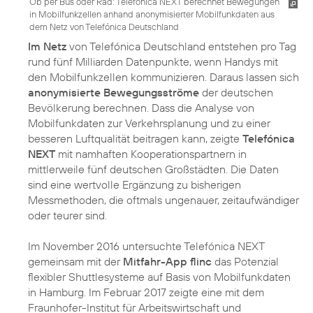
Ob per Bus oder Rad: Telefónica NEXT berechnet Bewegungen
in Mobilfunkzellen anhand anonymisierter Mobilfunkdaten aus
dem Netz von Telefónica Deutschland
Im Netz
von Telefónica Deutschland entstehen pro Tag
rund fünf Milliarden Datenpunkte, wenn Handys mit
den Mobilfunkzellen kommunizieren. Daraus lassen sich
anonymisierte Bewegungsströme
der deutschen
Bevölkerung berechnen. Dass die Analyse von
Mobilfunkdaten zur Verkehrsplanung und zu einer
besseren Luftqualität beitragen kann, zeigte
Telefónica
NEXT
mit namhaften Kooperationspartnern in
mittlerweile fünf deutschen Großstädten. Die Daten
sind eine wertvolle Ergänzung zu bisherigen
Messmethoden, die oftmals ungenauer, zeitaufwändiger
oder teurer sind.
Im November 2016 untersuchte Telefónica NEXT
gemeinsam mit der
Mitfahr-App flinc
das Potenzial
flexibler Shuttlesysteme auf Basis von Mobilfunkdaten
in Hamburg. Im Februar 2017 zeigte eine mit dem
Fraunhofer-Institut für Arbeitswirtschaft und