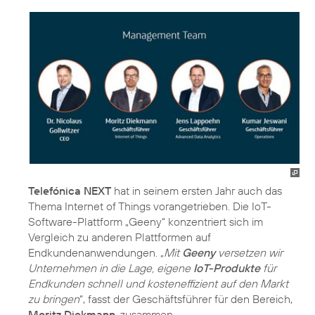
Telefónica NEXT
hat in seinem ersten Jahr auch das
Thema Internet of Things vorangetrieben. Die IoT-
Software-Plattform „Geeny“ konzentriert sich im
Vergleich zu anderen Plattformen auf
Endkundenanwendungen. „
Mit
Geeny
versetzen wir
Unternehmen in die Lage, eigene
IoT-Produkte
für
Endkunden schnell und kosteneffizient auf den Markt
zu bringen
“, fasst der Geschäftsführer für den Bereich,
Moritz Diekmann
, zusammen.