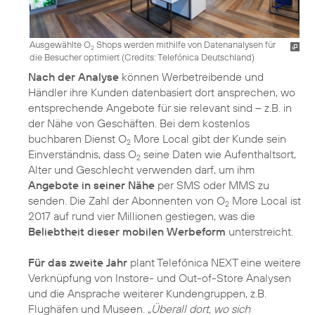
Ausgewählte O
Shops werden mithilfe von Datenanalysen für
2
die Besucher optimiert (
Credits: Telefónica Deutschland
)
Nach der Analyse
können Werbetreibende und
Händler ihre Kunden datenbasiert dort ansprechen, wo
entsprechende Angebote für sie relevant sind – z.B. in
der Nähe von Geschäften. Bei dem kostenlos
buchbaren Dienst O
More Local gibt der Kunde sein
2
Einverständnis, dass O
seine Daten wie Aufenthaltsort,
2
Alter und Geschlecht verwenden darf, um ihm
Angebote in seiner Nähe
per SMS oder MMS zu
senden. Die Zahl der Abonnenten von O
More Local ist
2
2017 auf rund vier Millionen gestiegen, was die
Beliebtheit dieser mobilen Werbeform
unterstreicht.
Für das zweite Jahr
plant Telefónica NEXT eine weitere
Verknüpfung von Instore- und Out-of-Store Analysen
und die Ansprache weiterer Kundengruppen, z.B.
Flughäfen und Museen. „
Überall dort, wo sich