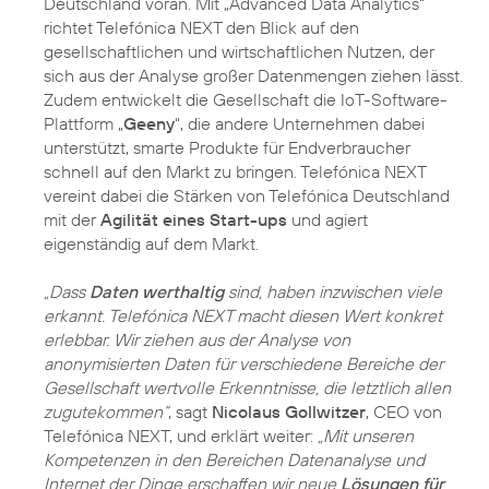
Deutschland voran. Mit „Advanced Data Analytics“
richtet Telefónica NEXT den Blick auf den
gesellschaftlichen und wirtschaftlichen Nutzen, der
sich aus der Analyse großer Datenmengen ziehen lässt.
Zudem entwickelt die Gesellschaft die IoT-Software-
Plattform „
Geeny
“, die andere Unternehmen dabei
unterstützt, smarte Produkte für Endverbraucher
schnell auf den Markt zu bringen. Telefónica NEXT
vereint dabei die Stärken von Telefónica Deutschland
mit der
Agilität eines Start-ups
und agiert
eigenständig auf dem Markt.
„Dass
Daten werthaltig
sind, haben inzwischen viele
erkannt. Telefónica NEXT macht diesen Wert konkret
erlebbar. Wir ziehen aus der Analyse von
anonymisierten Daten für verschiedene Bereiche der
Gesellschaft wertvolle Erkenntnisse, die letztlich allen
zugutekommen“
, sagt
Nicolaus Gollwitzer
, CEO von
Telefónica NEXT, und erklärt weiter:
„Mit unseren
Kompetenzen in den Bereichen Datenanalyse und
Internet der Dinge erschaffen wir neue
Lösungen für