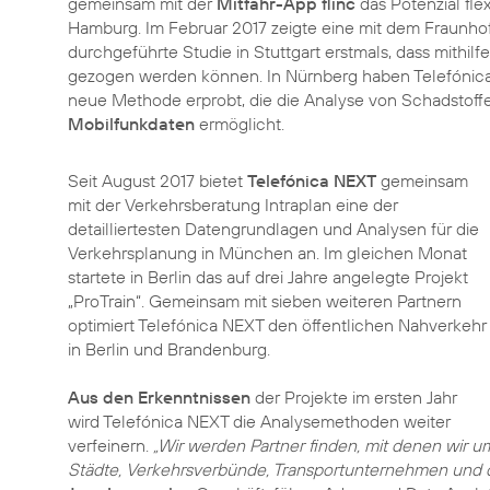
gemeinsam mit der
Mitfahr-App flinc
das Potenzial fle
Hamburg. Im Februar 2017 zeigte eine mit dem Fraunhofer
durchgeführte Studie in Stuttgart erstmals, dass mithil
gezogen werden können. In Nürnberg haben Telefónica 
neue Methode erprobt, die die Analyse von Schadstoffen
Mobilfunkdaten
ermöglicht.
Seit August 2017 bietet
Telefónica NEXT
gemeinsam
mit der Verkehrsberatung Intraplan eine der
detailliertesten Datengrundlagen und Analysen für die
Verkehrsplanung in München an. Im gleichen Monat
startete in Berlin das auf drei Jahre angelegte Projekt
„ProTrain“. Gemeinsam mit sieben weiteren Partnern
optimiert Telefónica NEXT den öffentlichen Nahverkehr
in Berlin und Brandenburg.
Aus den Erkenntnissen
der Projekte im ersten Jahr
wird Telefónica NEXT die Analysemethoden weiter
verfeinern.
„Wir werden Partner finden, mit denen wir 
Städte, Verkehrsverbünde, Transportunternehmen und 