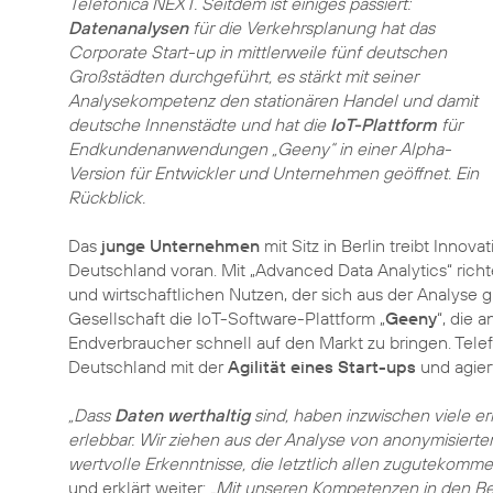
Telefónica NEXT. Seitdem ist einiges passiert:
Datenanalysen
für die Verkehrsplanung hat das
Corporate Start-up in mittlerweile fünf deutschen
Großstädten durchgeführt, es stärkt mit seiner
Analysekompetenz den stationären Handel und damit
deutsche Innenstädte und hat die
IoT-Plattform
für
Endkundenanwendungen „Geeny“ in einer Alpha-
Version für Entwickler und Unternehmen geöffnet. Ein
Rückblick.
Das
junge Unternehmen
mit Sitz in Berlin treibt Innov
Deutschland voran. Mit „Advanced Data Analytics“ richt
und wirtschaftlichen Nutzen, der sich aus der Analyse
Gesellschaft die IoT-Software-Plattform „
Geeny
“, die 
Endverbraucher schnell auf den Markt zu bringen. Telef
Deutschland mit der
Agilität eines Start-ups
und agier
„Dass
Daten werthaltig
sind, haben inzwischen viele e
erlebbar. Wir ziehen aus der Analyse von anonymisierte
wertvolle Erkenntnisse, die letztlich allen zugutekomme
und erklärt weiter:
„Mit unseren Kompetenzen in den Be