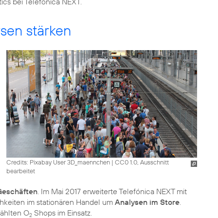
ics bei Telefónica NEXT.
sen stärken
Credits: Pixabay User 3D_maennchen
|
CC0 1.0, Ausschnitt
bearbeitet
Geschäften
. Im Mai 2017 erweiterte Telefónica NEXT mit
hkeiten im stationären Handel um
Analysen im Store
.
wählten O
Shops im Einsatz.
2