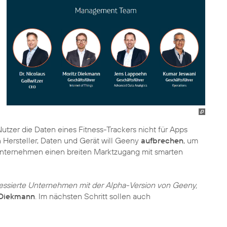
utzer die Daten eines Fitness-Trackers nicht für Apps
Hersteller, Daten und Gerät will Geeny
aufbrechen
, um
ernehmen einen breiten Marktzugang mit smarten
teressierte Unternehmen mit der Alpha-Version von Geeny,
 Diekmann
. Im nächsten Schritt sollen auch