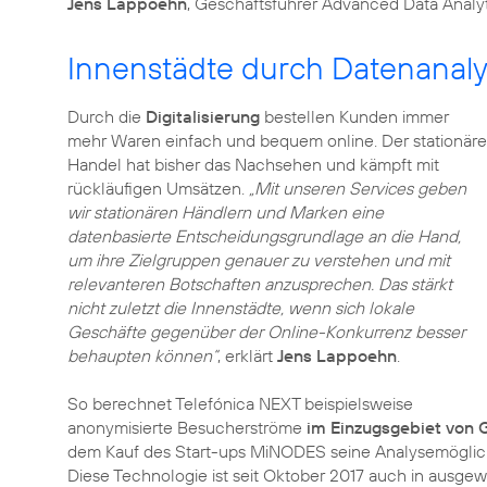
Jens Lappoehn
, Geschäftsführer Advanced Data Analyt
Innenstädte durch Datenanaly
Durch die
Digitalisierung
bestellen Kunden immer
mehr Waren einfach und bequem online. Der stationäre
Handel hat bisher das Nachsehen und kämpft mit
rückläufigen Umsätzen.
„Mit unseren Services geben
wir stationären Händlern und Marken eine
datenbasierte Entscheidungsgrundlage an die Hand,
um ihre Zielgruppen genauer zu verstehen und mit
relevanteren Botschaften anzusprechen. Das stärkt
nicht zuletzt die Innenstädte, wenn sich lokale
Geschäfte gegenüber der Online-Konkurrenz besser
behaupten können“
, erklärt
Jens Lappoehn
.
So berechnet Telefónica NEXT beispielsweise
anonymisierte Besucherströme
im Einzugsgebiet von 
dem Kauf des Start-ups MiNODES seine Analysemöglic
Diese Technologie ist seit Oktober 2017 auch in ausge