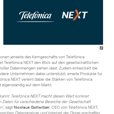
ationen jenseits des Kerngeschäfts von Telefónica
et Telefónica NEXT den Blick auf den gesellschaftlichen
 großer Datenmengen ziehen lässt. Zudem entwickelt die
andere Unternehmen dabei unterstützt, smarte Produkte für
ónica NEXT vereint dabei die Stärken von Telefónica
t eigenständig auf dem Markt.
rkannt. Telefónica NEXT macht diesen Wert konkret
n Daten für verschiedene Bereiche der Gesellschaft
n“
, sagt
Nicolaus Gollwitzer
, CEO von Telefónica NEXT,
reichen Datenanalyse und Internet der Dinge erschaffen