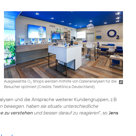
Ausgewählte O
Shops werden mithilfe von Datenanalysen für die
2
Besucher optimiert (
Credits: Telefónica Deutschland
)
alysen und die Ansprache weiterer Kundengruppen, z.B.
n bewegen, haben sie situativ unterschiedliche
e zu verstehen
und besser darauf zu reagieren
“, so
Jens