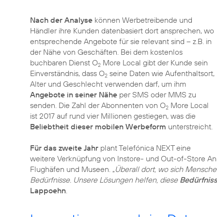
Nach der Analyse
können Werbetreibende und
Händler ihre Kunden datenbasiert dort ansprechen, wo
entsprechende Angebote für sie relevant sind – z.B. in
der Nähe von Geschäften. Bei dem kostenlos
buchbaren Dienst O
More Local gibt der Kunde sein
2
Einverständnis, dass O
seine Daten wie Aufenthaltsort,
2
Alter und Geschlecht verwenden darf, um ihm
Angebote in seiner Nähe
per SMS oder MMS zu
senden. Die Zahl der Abonnenten von O
More Local
2
ist 2017 auf rund vier Millionen gestiegen, was die
Beliebtheit dieser mobilen Werbeform
unterstreicht.
Für das zweite Jahr
plant Telefónica NEXT eine
weitere Verknüpfung von Instore- und Out-of-Store An
Flughäfen und Museen. „
Überall dort, wo sich Mensche
Bedürfnisse. Unsere Lösungen helfen, diese
Bedürfniss
Lappoehn
.