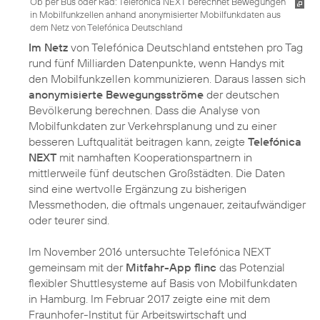
Ob per Bus oder Rad: Telefónica NEXT berechnet Bewegungen
in Mobilfunkzellen anhand anonymisierter Mobilfunkdaten aus
dem Netz von Telefónica Deutschland
Im Netz
von Telefónica Deutschland entstehen pro Tag
rund fünf Milliarden Datenpunkte, wenn Handys mit
den Mobilfunkzellen kommunizieren. Daraus lassen sich
anonymisierte Bewegungsströme
der deutschen
Bevölkerung berechnen. Dass die Analyse von
Mobilfunkdaten zur Verkehrsplanung und zu einer
besseren Luftqualität beitragen kann, zeigte
Telefónica
NEXT
mit namhaften Kooperationspartnern in
mittlerweile fünf deutschen Großstädten. Die Daten
sind eine wertvolle Ergänzung zu bisherigen
Messmethoden, die oftmals ungenauer, zeitaufwändiger
oder teurer sind.
Im November 2016 untersuchte Telefónica NEXT
gemeinsam mit der
Mitfahr-App flinc
das Potenzial
flexibler Shuttlesysteme auf Basis von Mobilfunkdaten
in Hamburg. Im Februar 2017 zeigte eine mit dem
Fraunhofer-Institut für Arbeitswirtschaft und