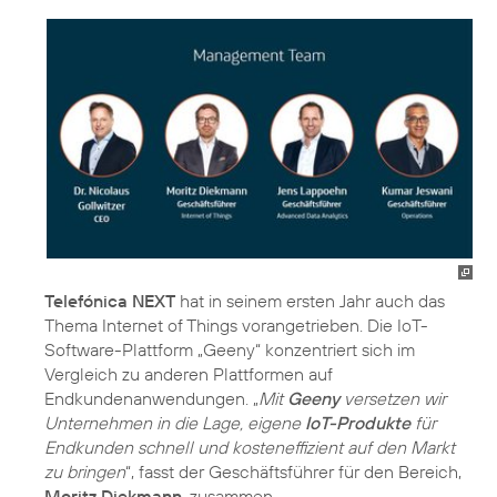
Telefónica NEXT
hat in seinem ersten Jahr auch das
Thema Internet of Things vorangetrieben. Die IoT-
Software-Plattform „Geeny“ konzentriert sich im
Vergleich zu anderen Plattformen auf
Endkundenanwendungen. „
Mit
Geeny
versetzen wir
Unternehmen in die Lage, eigene
IoT-Produkte
für
Endkunden schnell und kosteneffizient auf den Markt
zu bringen
“, fasst der Geschäftsführer für den Bereich,
Moritz Diekmann
, zusammen.