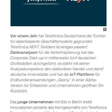
Vor einem Jahr
hat Telefónica Deutschland die Tochter
für datenbasierte Geschäftsmodelle gegründet:
Telefónica NEXT. Seitdem ist einiges passiert:
Datenanalysen
für die Verkehrsplanung hat das
Corporate Start-up in mittlerweile fünf deutschen
Großstädten durchgeführt, es stärkt mit seiner
Analysekompetenz den stationären Handel und damit
deutsche Innenstädte und hat die
IoT-Plattform
für
Endkundenanwendungen „Geeny“ in einer Alpha-
Version für Entwickler und Unternehmen geöffnet. Ein
Rückblick.
Das
junge Unternehmen
mit Sitz in Berlin treibt
Innovationen jenseits des Kerngeschäfts von Telefónica