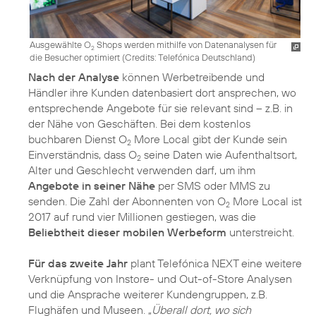
Ausgewählte O
Shops werden mithilfe von Datenanalysen für
2
die Besucher optimiert (
Credits: Telefónica Deutschland
)
Nach der Analyse
können Werbetreibende und
Händler ihre Kunden datenbasiert dort ansprechen, wo
entsprechende Angebote für sie relevant sind – z.B. in
der Nähe von Geschäften. Bei dem kostenlos
buchbaren Dienst O
More Local gibt der Kunde sein
2
Einverständnis, dass O
seine Daten wie Aufenthaltsort,
2
Alter und Geschlecht verwenden darf, um ihm
Angebote in seiner Nähe
per SMS oder MMS zu
senden. Die Zahl der Abonnenten von O
More Local ist
2
2017 auf rund vier Millionen gestiegen, was die
Beliebtheit dieser mobilen Werbeform
unterstreicht.
Für das zweite Jahr
plant Telefónica NEXT eine weitere
Verknüpfung von Instore- und Out-of-Store Analysen
und die Ansprache weiterer Kundengruppen, z.B.
Flughäfen und Museen. „
Überall dort, wo sich