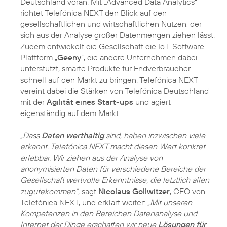
Deutschland voran. Mit „Advanced Data Analytics“
richtet Telefónica NEXT den Blick auf den
gesellschaftlichen und wirtschaftlichen Nutzen, der
sich aus der Analyse großer Datenmengen ziehen lässt.
Zudem entwickelt die Gesellschaft die IoT-Software-
Plattform „
Geeny
“, die andere Unternehmen dabei
unterstützt, smarte Produkte für Endverbraucher
schnell auf den Markt zu bringen. Telefónica NEXT
vereint dabei die Stärken von Telefónica Deutschland
mit der
Agilität eines Start-ups
und agiert
eigenständig auf dem Markt.
„Dass
Daten werthaltig
sind, haben inzwischen viele
erkannt. Telefónica NEXT macht diesen Wert konkret
erlebbar. Wir ziehen aus der Analyse von
anonymisierten Daten für verschiedene Bereiche der
Gesellschaft wertvolle Erkenntnisse, die letztlich allen
zugutekommen“
, sagt
Nicolaus Gollwitzer
, CEO von
Telefónica NEXT, und erklärt weiter:
„Mit unseren
Kompetenzen in den Bereichen Datenanalyse und
Internet der Dinge erschaffen wir neue
Lösungen für