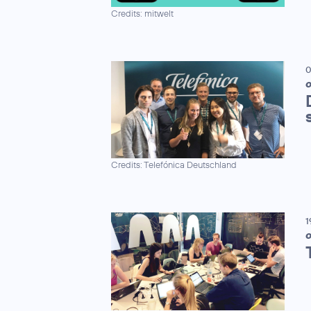
Credits: mitwelt
0
O
Credits: Telefónica Deutschland
1
O