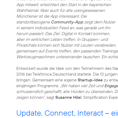
App mitwelt. erleichtert den Start in der bayerischen
Wahlheimat. Aber auch für alle ureingesessenen
Münchener ist die App interessant. Die
standortbezogene
Community-App
zeigt dem Nutzer
in seinem individuellen Feed an, was gerade um ihn
herum passiert. Das Ziel: Digital in Kontakt kommen,
aber im wirklichen Leben treffen. In Gruppen- und
Privatchats können sich Nutzer mit Leuten verabreden,
gemeinsam auf Events treffen, den passenden Training
Werkzeugmaschinen untereinander tauschen. Ein echt
Entwickelt wurde die Idee von den Teilnehmern des N
2016 bei Telefónica Deutschland startete. Die 13 junge
bringen. Gemeinsam eine eigene
Startup-Idee
zu entwi
einjährigen Programms:
„Wir haben viel Zeit und
Engage
schlussendlich geschafft, alle Hürden zu überwinden. D
zeigen können“,
sagt
Susanne Hösl
, Simplification Exp
Update, Connect, Interact – ei