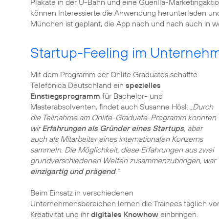
Plakate in der U-Bahn und eine Guerilla-Marketingakti
können Interessierte die Anwendung herunterladen und 
München ist geplant, die App nach und nach auch in we
Startup-Feeling im Unterneh
Mit dem Programm der Onlife Graduates schaffte
Telefónica Deutschland ein
spezielles
Einstiegsprogramm
für Bachelor- und
Masterabsolventen, findet auch Susanne Hösl:
„Durch
die Teilnahme am Onlife-Graduate-Programm konnten
wir
Erfahrungen als Gründer eines Startups
, aber
auch als Mitarbeiter eines internationalen Konzerns
sammeln. Die Möglichkeit, diese Erfahrungen aus zwei
grundverschiedenen Welten zusammenzubringen, war
einzigartig und prägend
.“
Beim Einsatz in verschiedenen
Unternehmensbereichen lernen die Trainees täglich v
Kreativität und ihr
digitales Knowhow
einbringen.