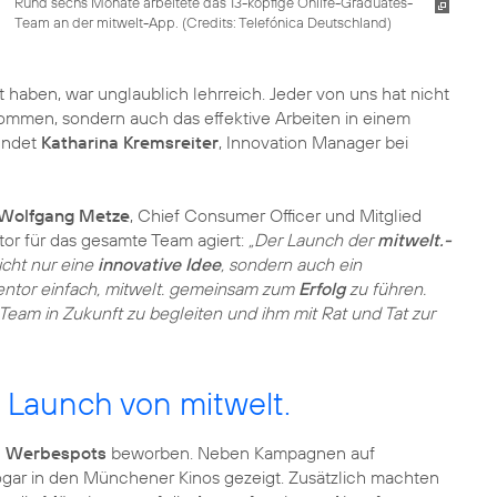
Rund sechs Monate arbeitete das 13-köpfige Onlife-Graduates-
Team an der mitwelt-App. (
Credits: Telefónica Deutschland
)
et haben, war unglaublich lehrreich. Jeder von uns hat nicht
ommen, sondern auch das effektive Arbeiten in einem
indet
Katharina Kremsreiter
, Innovation Manager bei
Wolfgang Metze
, Chief Consumer Officer und Mitglied
or für das gesamte Team agiert:
„Der Launch der
mitwelt.-
nicht nur eine
innovative Idee
, sondern auch ein
Mentor einfach, mitwelt. gemeinsam zum
Erfolg
zu führen.
Team in Zukunft zu begleiten und ihm mit Rat und Tat zur
 Launch von mitwelt.
n
Werbespots
beworben. Neben Kampagnen auf
ogar in den Münchener Kinos gezeigt. Zusätzlich machten