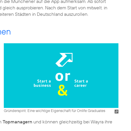
on die Münchener auf die App aufmerksam. Ab sofort
gleich ausprobieren. Nach dem Start von mitwelt. in
iteren Städten in Deutschland auszurollen.
men
Gründerspirit: Eine wichtige Eigenschaft für Onlife Graduates
on
Topmanagern
und können gleichzeitig bei Wayra ihre