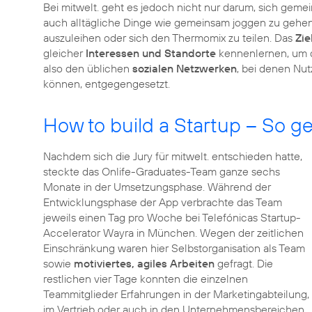
Bei mitwelt. geht es jedoch nicht nur darum, sich gemein
auch alltägliche Dinge wie gemeinsam joggen zu gehe
auszuleihen oder sich den Thermomix zu teilen. Das
Zie
gleicher
Interessen und Standorte
kennenlernen, um da
also den üblichen
sozialen Netzwerken
, bei denen Nut
können, entgegengesetzt.
How to build a Startup – So ge
Nachdem sich die Jury für mitwelt. entschieden hatte,
steckte das Onlife-Graduates-Team ganze sechs
Monate in der Umsetzungsphase. Während der
Entwicklungsphase der App verbrachte das Team
jeweils einen Tag pro Woche bei Telefónicas Startup-
Accelerator Wayra in München. Wegen der zeitlichen
Einschränkung waren hier Selbstorganisation als Team
sowie
motiviertes, agiles Arbeiten
gefragt. Die
restlichen vier Tage konnten die einzelnen
Teammitglieder Erfahrungen in der Marketingabteilung,
im Vertrieb oder auch in den Unternehmensbereichen