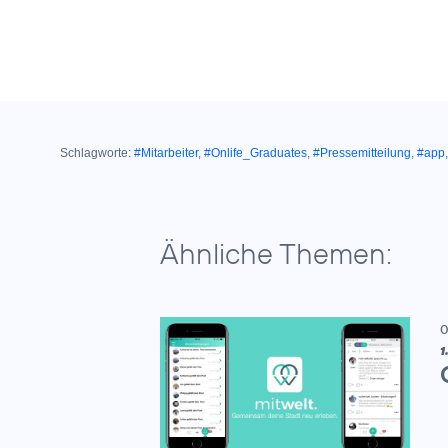
Schlagworte:
#Mitarbeiter
,
#Onlife_Graduates
,
#Pressemitteilung
,
#app
Ähnliche Themen:
0
1