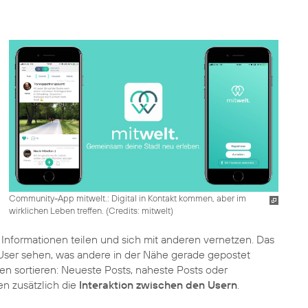
Community-App mitwelt.: Digital in Kontakt kommen, aber im
wirklichen Leben treffen. (
Credits: mitwelt
)
Informationen teilen und sich mit anderen vernetzen. Das
 User sehen, was andere in der Nähe gerade gepostet
ien sortieren: Neueste Posts, naheste Posts oder
en zusätzlich die
Interaktion zwischen den Usern
.