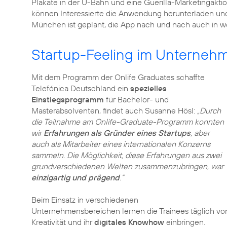
Plakate in der U-Bahn und eine Guerilla-Marketingakti
können Interessierte die Anwendung herunterladen und 
München ist geplant, die App nach und nach auch in we
Startup-Feeling im Unterneh
Mit dem Programm der Onlife Graduates schaffte
Telefónica Deutschland ein
spezielles
Einstiegsprogramm
für Bachelor- und
Masterabsolventen, findet auch Susanne Hösl:
„Durch
die Teilnahme am Onlife-Graduate-Programm konnten
wir
Erfahrungen als Gründer eines Startups
, aber
auch als Mitarbeiter eines internationalen Konzerns
sammeln. Die Möglichkeit, diese Erfahrungen aus zwei
grundverschiedenen Welten zusammenzubringen, war
einzigartig und prägend
.“
Beim Einsatz in verschiedenen
Unternehmensbereichen lernen die Trainees täglich v
Kreativität und ihr
digitales Knowhow
einbringen.