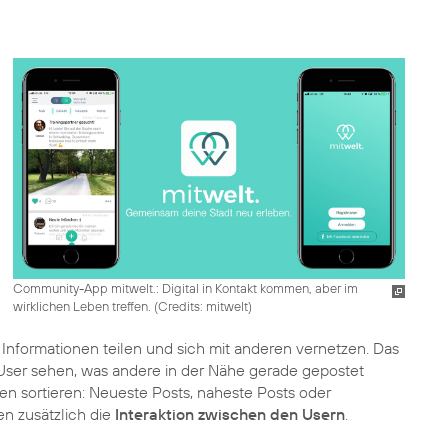
Community-App mitwelt.: Digital in Kontakt kommen, aber im
wirklichen Leben treffen. (
Credits: mitwelt
)
Informationen teilen und sich mit anderen vernetzen. Das
 User sehen, was andere in der Nähe gerade gepostet
ien sortieren: Neueste Posts, naheste Posts oder
en zusätzlich die
Interaktion zwischen den Usern
.