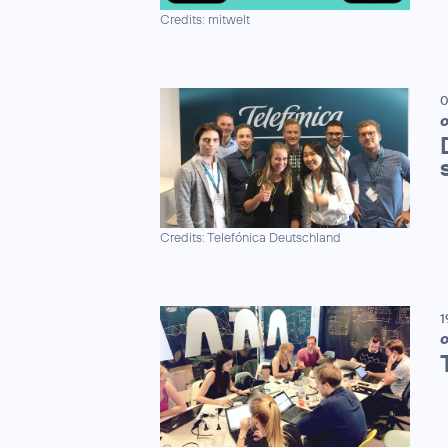
Credits: mitwelt
0
O
Credits: Telefónica Deutschland
1
O