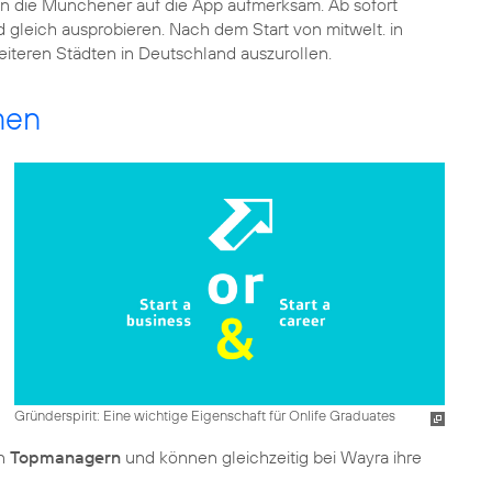
on die Münchener auf die App aufmerksam. Ab sofort
gleich ausprobieren. Nach dem Start von mitwelt. in
iteren Städten in Deutschland auszurollen.
men
Gründerspirit: Eine wichtige Eigenschaft für Onlife Graduates
on
Topmanagern
und können gleichzeitig bei Wayra ihre