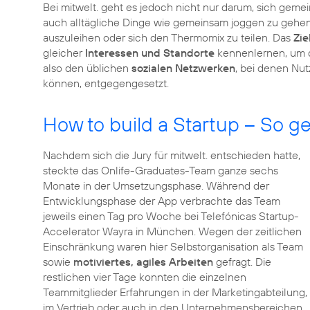
Bei mitwelt. geht es jedoch nicht nur darum, sich gemein
auch alltägliche Dinge wie gemeinsam joggen zu gehe
auszuleihen oder sich den Thermomix zu teilen. Das
Zie
gleicher
Interessen und Standorte
kennenlernen, um da
also den üblichen
sozialen Netzwerken
, bei denen Nut
können, entgegengesetzt.
How to build a Startup – So ge
Nachdem sich die Jury für mitwelt. entschieden hatte,
steckte das Onlife-Graduates-Team ganze sechs
Monate in der Umsetzungsphase. Während der
Entwicklungsphase der App verbrachte das Team
jeweils einen Tag pro Woche bei Telefónicas Startup-
Accelerator Wayra in München. Wegen der zeitlichen
Einschränkung waren hier Selbstorganisation als Team
sowie
motiviertes, agiles Arbeiten
gefragt. Die
restlichen vier Tage konnten die einzelnen
Teammitglieder Erfahrungen in der Marketingabteilung,
im Vertrieb oder auch in den Unternehmensbereichen