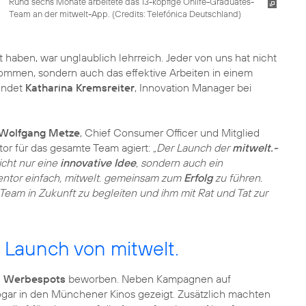
Rund sechs Monate arbeitete das 13-köpfige Onlife-Graduates-
Team an der mitwelt-App. (
Credits: Telefónica Deutschland
)
et haben, war unglaublich lehrreich. Jeder von uns hat nicht
ommen, sondern auch das effektive Arbeiten in einem
indet
Katharina Kremsreiter
, Innovation Manager bei
Wolfgang Metze
, Chief Consumer Officer und Mitglied
or für das gesamte Team agiert:
„Der Launch der
mitwelt.-
nicht nur eine
innovative Idee
, sondern auch ein
Mentor einfach, mitwelt. gemeinsam zum
Erfolg
zu führen.
Team in Zukunft zu begleiten und ihm mit Rat und Tat zur
 Launch von mitwelt.
n
Werbespots
beworben. Neben Kampagnen auf
ogar in den Münchener Kinos gezeigt. Zusätzlich machten