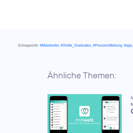
Schlagworte:
#Mitarbeiter
,
#Onlife_Graduates
,
#Pressemitteilung
,
#app
Ähnliche Themen:
0
1