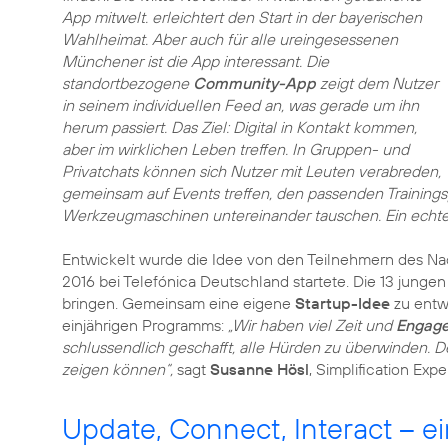
App mitwelt. erleichtert den Start in der bayerischen
Wahlheimat. Aber auch für alle ureingesessenen
Münchener ist die App interessant. Die
standortbezogene
Community-App
zeigt dem Nutzer
in seinem individuellen Feed an, was gerade um ihn
herum passiert. Das Ziel: Digital in Kontakt kommen,
aber im wirklichen Leben treffen. In Gruppen- und
Privatchats können sich Nutzer mit Leuten verabreden,
gemeinsam auf Events treffen, den passenden Training
Werkzeugmaschinen untereinander tauschen. Ein echt
Entwickelt wurde die Idee von den Teilnehmern des N
2016 bei Telefónica Deutschland startete. Die 13 junge
bringen. Gemeinsam eine eigene
Startup-Idee
zu entwi
einjährigen Programms:
„Wir haben viel Zeit und
Engage
schlussendlich geschafft, alle Hürden zu überwinden. D
zeigen können“,
sagt
Susanne Hösl
, Simplification Exp
Update, Connect, Interact – ei