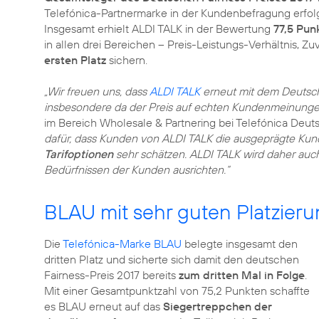
Telefónica-Partnermarke in der Kundenbefragung erfol
Insgesamt erhielt ALDI TALK in der Bewertung
77,5 Pun
in allen drei Bereichen – Preis-Leistungs-Verhältnis, Z
ersten Platz
sichern.
„Wir freuen uns, dass
ALDI TALK
erneut mit dem Deutsch
insbesondere da der Preis auf echten Kundenmeinunge
im Bereich Wholesale & Partnering bei Telefónica Deut
dafür, dass Kunden von ALDI TALK die ausgeprägte Kun
Tarifoptionen
sehr schätzen. ALDI TALK wird daher auc
Bedürfnissen der Kunden ausrichten.“
BLAU mit sehr guten Platzier
Die
Telefónica-Marke BLAU
belegte insgesamt den
dritten Platz und sicherte sich damit den deutschen
Fairness-Preis 2017 bereits
zum dritten Mal in Folge
.
Mit einer Gesamtpunktzahl von 75,2 Punkten schaffte
es BLAU erneut auf das
Siegertreppchen der