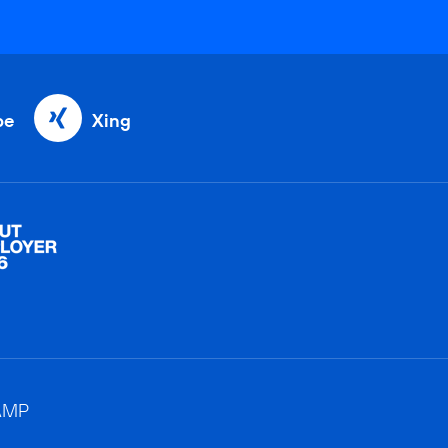
be
Xing
AMP