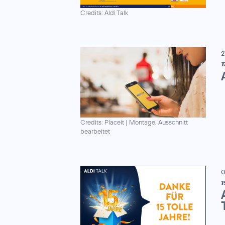
Credits: Aldi Talk
2
T
Credits: Placeit
|
Montage, Ausschnitt
bearbeitet
0
1