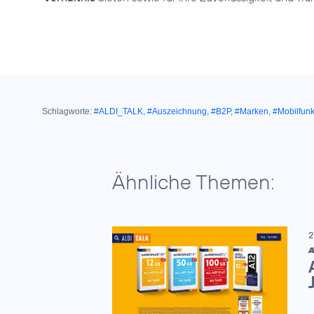
Schlagworte:
#ALDI_TALK
,
#Auszeichnung
,
#B2P
,
#Marken
,
#Mobilfun
Ähnliche Themen:
2
A