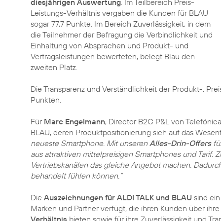
diesjährigen Auswertung
. Im Teilbereich Preis-
Leistungs-Verhältnis vergaben die Kunden für BLAU
sogar 77,7 Punkte. Im Bereich Zuverlässigkeit, in dem
die Teilnehmer der Befragung die Verbindlichkeit und
Einhaltung von Absprachen und Produkt- und
Vertragsleistungen bewerteten, belegt Blau den
zweiten Platz.
Die Transparenz und Verständlichkeit der Produkt-, Prei
Punkten.
Für
Marc Engelmann
, Director B2C P&L von Telefónica
BLAU, deren Produktpositionierung sich auf das Wesentl
neueste Smartphone. Mit unseren
Alles-Drin-Offers
fü
aus attraktiven mittelpreisigen Smartphones und Tarif. Z
Vertriebskanälen das gleiche Angebot machen. Dadurch st
behandelt fühlen können.“
Die
Auszeichnungen für ALDI TALK und BLAU
sind ein
Marken und Partner verfügt, die ihren Kunden über ihre 
Verhältnis
bieten sowie für ihre Zuverlässigkeit und Tr