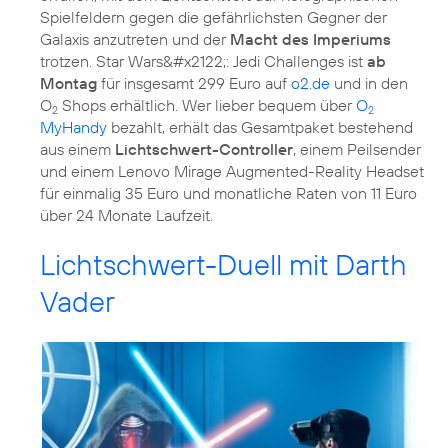
Spielfeldern gegen die gefährlichsten Gegner der
Galaxis anzutreten und der
Macht des Imperiums
trotzen. Star Wars&#x2122;: Jedi Challenges ist
ab
Montag
für insgesamt 299 Euro auf
o2.de
und in den
O
Shops erhältlich. Wer lieber bequem über
O
2
2
MyHandy
bezahlt, erhält das Gesamtpaket bestehend
aus einem
Lichtschwert-Controller
, einem Peilsender
und einem Lenovo Mirage Augmented-Reality Headset
für einmalig 35 Euro und monatliche Raten von 11 Euro
über 24 Monate Laufzeit.
Lichtschwert-Duell mit Darth
Vader