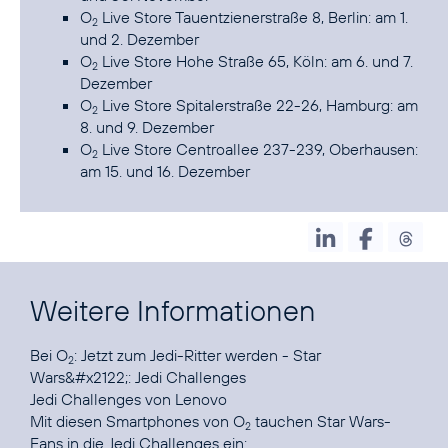
O
Live Store Tauentzienerstraße 8,
Berlin
: am 1.
2
und 2. Dezember
O
Live Store Hohe Straße 65,
Köln
: am 6. und 7.
2
Dezember
O
Live Store Spitalerstraße 22-26,
Hamburg
: am
2
8. und 9. Dezember
O
Live Store Centroallee 237-239,
Oberhausen
:
2
am 15. und 16. Dezember
Weitere Informationen
Bei O
:
Jetzt zum Jedi-Ritter werden - Star
2
Wars&#x2122;: Jedi Challenges
Jedi Challenges
von Lenovo
Mit diesen Smartphones von O
tauchen Star Wars-
2