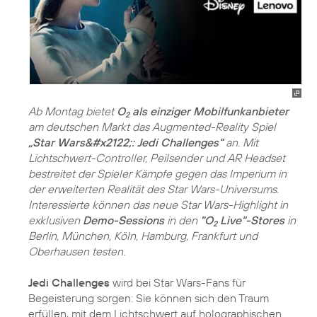
Ab Montag bietet
O
als einziger Mobilfunkanbieter
2
am deutschen Markt das Augmented-Reality Spiel
„Star Wars&#x2122;: Jedi Challenges“
an. Mit
Lichtschwert-Controller, Peilsender und AR Headset
bestreitet der Spieler Kämpfe gegen das Imperium in
der erweiterten Realität des Star Wars-Universums.
Interessierte können das neue Star Wars-Highlight in
exklusiven
Demo-Sessions
in den
"O
Live“-Stores
in
2
Berlin, München, Köln, Hamburg, Frankfurt und
Oberhausen testen.
Jedi Challenges
wird bei Star Wars-Fans für
Begeisterung sorgen: Sie können sich den Traum
erfüllen, mit dem Lichtschwert auf holographischen