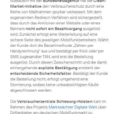
Austausch mit der
Bundesnetzagentur
hat die
Clean-
Market-Initiative
den Verbraucherschutz durch eine
Reihe von Maßnahmen spürbar verbessert. Mit dem
sogenannten Redirect-Verfahren wird sichergestellt,
dass durch das Anklicken einer Website oder eines
Banners
nicht sofort ein Bezahlvorgang
ausgelöst
wird. Zunächst erfolgt eine Weiterleitung auf eine
sichere Seite des jeweiligen Mobilfunkbetreibers. Wählt
der Kunde dort die Bezahlmethode „Zahlen per
Handyrechnung“ aus und bestätigt per Klick oder per
SMS zugesandter TAN, wird erst die Bestellung
ausgelöst. Durch diesen Zwischenschritt und die damit
einhergehende
explizite Bestätigung
entsteht der
entscheidende Sicherheitsfaktor
. Bestätigt der Kunde
die Bestellung nicht, erfolgt umgehend eine
Stornierung, sodass keine unbeabsichtigten Käufe
abgeschlossen werden.
Die
Verbraucherzentrale Schleswig-Holstein
kam im
Rahmen des Projekts
Marktwächter Digitale Welt
über
Drittanbieter am deutschen Mobilfunkmarkt zu