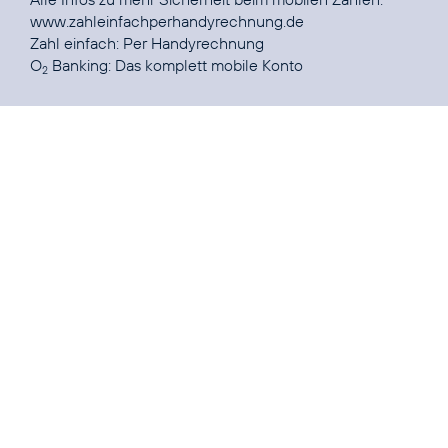
www.zahleinfachperhandyrechnung.de
Zahl einfach:
Per Handyrechnung
O
Banking:
Das komplett mobile Konto
2