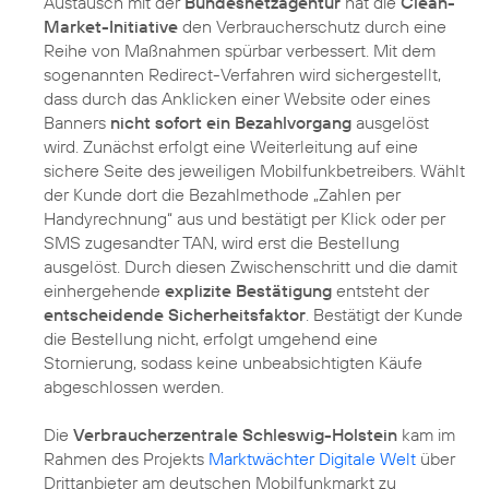
Austausch mit der
Bundesnetzagentur
hat die
Clean-
Market-Initiative
den Verbraucherschutz durch eine
Reihe von Maßnahmen spürbar verbessert. Mit dem
sogenannten Redirect-Verfahren wird sichergestellt,
dass durch das Anklicken einer Website oder eines
Banners
nicht sofort ein Bezahlvorgang
ausgelöst
wird. Zunächst erfolgt eine Weiterleitung auf eine
sichere Seite des jeweiligen Mobilfunkbetreibers. Wählt
der Kunde dort die Bezahlmethode „Zahlen per
Handyrechnung“ aus und bestätigt per Klick oder per
SMS zugesandter TAN, wird erst die Bestellung
ausgelöst. Durch diesen Zwischenschritt und die damit
einhergehende
explizite Bestätigung
entsteht der
entscheidende Sicherheitsfaktor
. Bestätigt der Kunde
die Bestellung nicht, erfolgt umgehend eine
Stornierung, sodass keine unbeabsichtigten Käufe
abgeschlossen werden.
Die
Verbraucherzentrale Schleswig-Holstein
kam im
Rahmen des Projekts
Marktwächter Digitale Welt
über
Drittanbieter am deutschen Mobilfunkmarkt zu