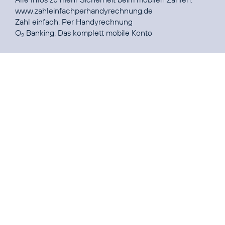
www.zahleinfachperhandyrechnung.de
Zahl einfach:
Per Handyrechnung
O
Banking:
Das komplett mobile Konto
2