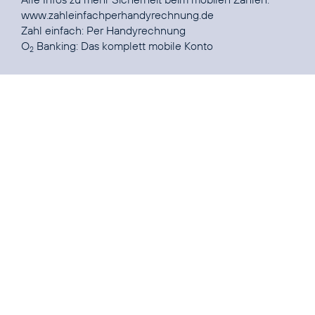
www.zahleinfachperhandyrechnung.de
Zahl einfach:
Per Handyrechnung
O
Banking:
Das komplett mobile Konto
2