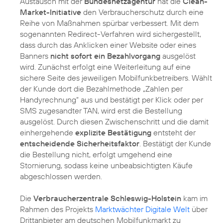
Austausch mit der
Bundesnetzagentur
hat die
Clean-
Market-Initiative
den Verbraucherschutz durch eine
Reihe von Maßnahmen spürbar verbessert. Mit dem
sogenannten Redirect-Verfahren wird sichergestellt,
dass durch das Anklicken einer Website oder eines
Banners
nicht sofort ein Bezahlvorgang
ausgelöst
wird. Zunächst erfolgt eine Weiterleitung auf eine
sichere Seite des jeweiligen Mobilfunkbetreibers. Wählt
der Kunde dort die Bezahlmethode „Zahlen per
Handyrechnung“ aus und bestätigt per Klick oder per
SMS zugesandter TAN, wird erst die Bestellung
ausgelöst. Durch diesen Zwischenschritt und die damit
einhergehende
explizite Bestätigung
entsteht der
entscheidende Sicherheitsfaktor
. Bestätigt der Kunde
die Bestellung nicht, erfolgt umgehend eine
Stornierung, sodass keine unbeabsichtigten Käufe
abgeschlossen werden.
Die
Verbraucherzentrale Schleswig-Holstein
kam im
Rahmen des Projekts
Marktwächter Digitale Welt
über
Drittanbieter am deutschen Mobilfunkmarkt zu