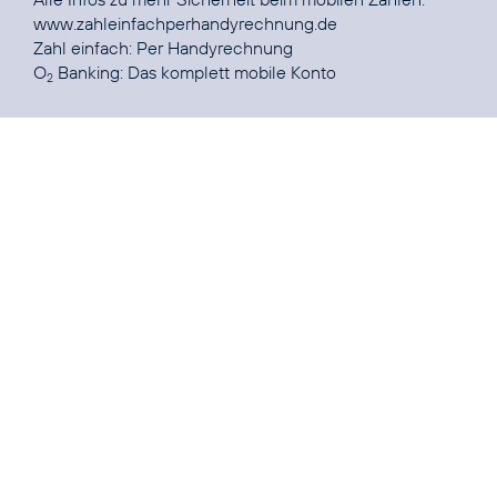
www.zahleinfachperhandyrechnung.de
Zahl einfach:
Per Handyrechnung
O
Banking:
Das komplett mobile Konto
2