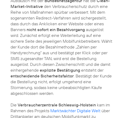
Austausch mit der
Bundesnetzagentur
hat die
Clean-
Market-Initiative
den Verbraucherschutz durch eine
Reihe von Maßnahmen spürbar verbessert. Mit dem
sogenannten Redirect-Verfahren wird sichergestellt,
dass durch das Anklicken einer Website oder eines
Banners
nicht sofort ein Bezahlvorgang
ausgelöst
wird. Zunächst erfolgt eine Weiterleitung auf eine
sichere Seite des jeweiligen Mobilfunkbetreibers. Wählt
der Kunde dort die Bezahlmethode „Zahlen per
Handyrechnung“ aus und bestätigt per Klick oder per
SMS zugesandter TAN, wird erst die Bestellung
ausgelöst. Durch diesen Zwischenschritt und die damit
einhergehende
explizite Bestätigung
entsteht der
entscheidende Sicherheitsfaktor
. Bestätigt der Kunde
die Bestellung nicht, erfolgt umgehend eine
Stornierung, sodass keine unbeabsichtigten Käufe
abgeschlossen werden.
Die
Verbraucherzentrale Schleswig-Holstein
kam im
Rahmen des Projekts
Marktwächter Digitale Welt
über
Drittanbieter am deutschen Mobilfunkmarkt zu