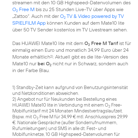
streamen mit den 10 GB Highspeed-Datenvolumen des
O
Free M
bis zu 25 Stunden Live-TV über Apps wie
2
„Zattoo“. Auch mit der
O
TV & Video powered by TV
2
SPIELFILM App
können Kunden auf dem Mate10 lite
über 50 TV Sender kostenlos im TV Livestream sehen.
Das HUAWEI Mate10 lite mit dem
O
Free M Tarif
ist für
2
einmalig einen Euro und monatlich 34,99 Euro über 24
Monate erhältlich
. Aktuell gibt es die lite-Version des
2)
Mate10 nur
bei O
nicht nur in Schwarz, sondern auch
2
in der Farbe Blau.
1) Standby-Zeit kann aufgrund von Benutzungsintensität
und Netzkonditionen abweichen.
2) Angebot nur für Neukunden bei Bestellung eines
HUAWEI Mate10 lite in Verbindung mit einem O
Free-
2
Mobilfunktarif mit 24 Monaten Mindestvertragslaufzeit.
Bspw. mit O
Free M für 34,99 € mtl. Anschlusspreis 29,99
2
€. Nationale Gespräche (außer Sonderrufnummern,
Rufumleitungen) und SMS in alle dt. Fest- und
Mobilfunknetze, 10 GB Highspeed-Datenvolumen für