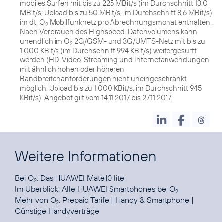
mobiles Surfen mit bis zu 225 MBit/s (im Durchschnitt 13,0
MBit/s; Upload bis zu 50 MBit/s, im Durchschnitt 8,6 MBit/s)
im dt. O
Mobilfunknetz pro Abrechnungsmonat enthalten.
2
Nach Verbrauch des Highspeed-Datenvolumens kann
unendlich im O
2G/GSM- und 3G/UMTS-Netz mit bis zu
2
1.000 KBit/s (im Durchschnitt 994 KBit/s) weitergesurft
werden (HD-Video-Streaming und Internetanwendungen
mit ähnlich hohen oder höheren
Bandbreitenanforderungen nicht uneingeschränkt
möglich; Upload bis zu 1.000 KBit/s, im Durchschnitt 945
KBit/s). Angebot gilt vom 14.11.2017 bis 27.11.2017.
Weitere Informationen
Bei O
:
Das HUAWEI Mate10 lite
2
Im Überblick:
Alle HUAWEI Smartphones bei O
2
Mehr von O
:
Prepaid Tarife
|
Handy & Smartphone
|
2
Günstige Handyverträge