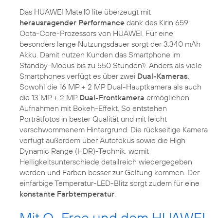
Das HUAWEI Mate10 lite überzeugt mit
herausragender Performance
dank des Kirin 659
Octa-Core-Prozessors von HUAWEI. Für eine
besonders lange Nutzungsdauer sorgt der 3.340 mAh
Akku. Damit nutzen Kunden das Smartphone im
Standby-Modus bis zu 550 Stunden
. Anders als viele
1)
Smartphones verfügt es über zwei
Dual-Kameras
.
Sowohl die 16 MP + 2 MP Dual-Hauptkamera als auch
die 13 MP + 2 MP
Dual-Frontkamera
ermöglichen
Aufnahmen mit Bokeh-Effekt. So entstehen
Porträtfotos in bester Qualität und mit leicht
verschwommenem Hintergrund. Die rückseitige Kamera
verfügt außerdem über Autofokus sowie die High
Dynamic Range (HDR)-Technik, womit
Helligkeitsunterschiede detailreich wiedergegeben
werden und Farben besser zur Geltung kommen. Der
einfarbige Temperatur-LED-Blitz sorgt zudem für eine
konstante Farbtemperatur
.
Mit O
Free und dem HUAWEI