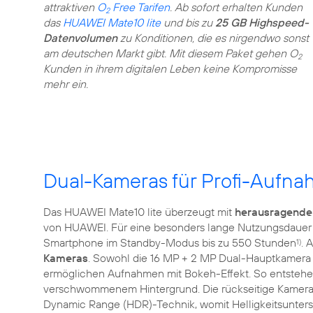
attraktiven
O
Free Tarifen
. Ab sofort erhalten Kunden
2
das
HUAWEI Mate10 lite
und bis zu
25 GB Highspeed-
Datenvolumen
zu Konditionen, die es nirgendwo sonst
am deutschen Markt gibt. Mit diesem Paket gehen O
2
Kunden in ihrem digitalen Leben keine Kompromisse
mehr ein.
Dual-Kameras für Profi-Aufn
Das HUAWEI Mate10 lite überzeugt mit
herausragende
von HUAWEI. Für eine besonders lange Nutzungsdauer 
Smartphone im Standby-Modus bis zu 550 Stunden
. 
1)
Kameras
. Sowohl die 16 MP + 2 MP Dual-Hauptkamera 
ermöglichen Aufnahmen mit Bokeh-Effekt. So entstehen P
verschwommenem Hintergrund. Die rückseitige Kamera 
Dynamic Range (HDR)-Technik, womit Helligkeitsunter