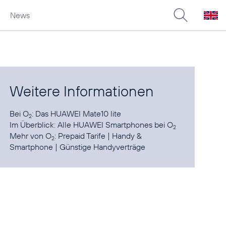
News
Weitere Informationen
Bei O
:
Das HUAWEI Mate10 lite
2
Im Überblick:
Alle HUAWEI Smartphones bei O
2
Mehr von O
:
Prepaid Tarife
|
Handy &
2
Smartphone
|
Günstige Handyverträge