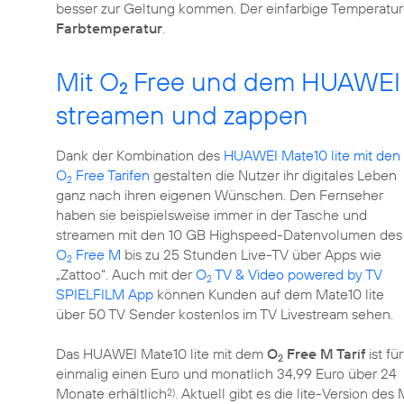
besser zur Geltung kommen. Der einfarbige Temperatur
Farbtemperatur
.
Mit O
Free und dem HUAWEI 
2
streamen und zappen
Dank der Kombination des
HUAWEI Mate10 lite mit den
O
Free Tarifen
gestalten die Nutzer ihr digitales Leben
2
ganz nach ihren eigenen Wünschen. Den Fernseher
haben sie beispielsweise immer in der Tasche und
streamen mit den 10 GB Highspeed-Datenvolumen des
O
Free M
bis zu 25 Stunden Live-TV über Apps wie
2
„Zattoo“. Auch mit der
O
TV & Video powered by TV
2
SPIELFILM App
können Kunden auf dem Mate10 lite
über 50 TV Sender kostenlos im TV Livestream sehen.
Das HUAWEI Mate10 lite mit dem
O
Free M Tarif
ist für
2
einmalig einen Euro und monatlich 34,99 Euro über 24
Monate erhältlich
. Aktuell gibt es die lite-Version de
2)