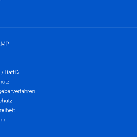
AMP
 / BattG
hutz
geberverfahren
chutz
reiheit
um