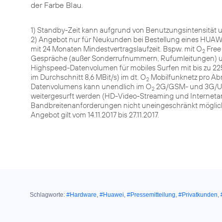
der Farbe Blau.
1) Standby-Zeit kann aufgrund von Benutzungsintensität 
2) Angebot nur für Neukunden bei Bestellung eines HUAWE
mit 24 Monaten Mindestvertragslaufzeit. Bspw. mit O
Free 
2
Gespräche (außer Sonderrufnummern, Rufumleitungen) und
Highspeed-Datenvolumen für mobiles Surfen mit bis zu 225 
im Durchschnitt 8,6 MBit/s) im dt. O
Mobilfunknetz pro Ab
2
Datenvolumens kann unendlich im O
2G/GSM- und 3G/UMTS
2
weitergesurft werden (HD-Video-Streaming und Internet
Bandbreitenanforderungen nicht uneingeschränkt möglich; U
Angebot gilt vom 14.11.2017 bis 27.11.2017.
Schlagworte:
#Hardware
,
#Huawei
,
#Pressemitteilung
,
#Privatkunden
,