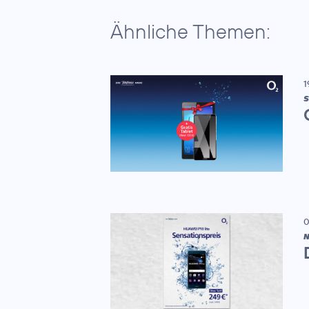
Ähnliche Themen:
1
S
0
N