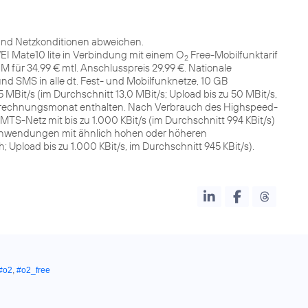
und Netzkonditionen abweichen.
I Mate10 lite in Verbindung mit einem O
Free-Mobilfunktarif
2
M für 34,99 € mtl. Anschlusspreis 29,99 €. Nationale
 SMS in alle dt. Fest- und Mobilfunknetze, 10 GB
MBit/s (im Durchschnitt 13,0 MBit/s; Upload bis zu 50 MBit/s,
rechnungsmonat enthalten. Nach Verbrauch des Highspeed-
-Netz mit bis zu 1.000 KBit/s (im Durchschnitt 994 KBit/s)
anwendungen mit ähnlich hohen oder höheren
pload bis zu 1.000 KBit/s, im Durchschnitt 945 KBit/s).
#o2
,
#o2_free