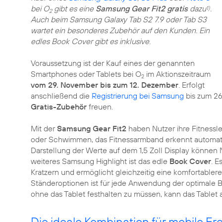
bei O
gibt es eine
Samsung Gear Fit2 gratis
dazu
.
1)
2
Auch beim Samsung Galaxy Tab S2 7.9 oder Tab S3
wartet ein besonderes Zubehör auf den Kunden. Ein
edles Book Cover gibt es inklusive.
Voraussetzung ist der Kauf eines der genannten
Smartphones oder Tablets bei O
im Aktionszeitraum
2
vom 29. November bis zum 12. Dezember
. Erfolgt
anschließend die
Registrierung bei Samsung
bis zum 26
Gratis-Zubehör
freuen.
Mit der
Samsung Gear Fit2
haben Nutzer ihre Fitnessle
oder Schwimmen, das Fitnessarmband erkennt automatisch
Darstellung der Werte auf dem 1,5 Zoll Display können 
weiteres Samsung Highlight ist das edle
Book Cover
. E
Kratzern und ermöglicht gleichzeitig eine komfortable
Ständeroptionen ist für jede Anwendung der optimale 
ohne das Tablet festhalten zu müssen, kann das Tablet 
Die ideale Kombination für mobile Fre