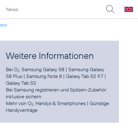
News
ehör
Weitere Informationen
Bei O
:
Samsung Galaxy S8
|
Samsung Galaxy
2
S8 Plus
|
Samsung Note 8
|
Galaxy Tab S2 9.7
|
Galaxy Tab S3
Bei
Samsung registrieren
und Spitzen-Zubehör
inklusive sichern
Mehr von O
:
Handys & Smartphones
|
Günstige
2
Handyverträge