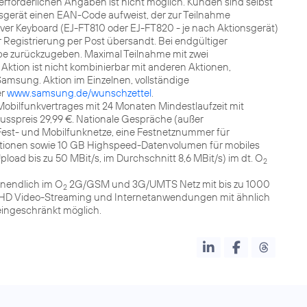
erforderlichen Angaben ist nicht möglich. Kunden sind selbst
nsgerät einen EAN-Code aufweist, der zur Teilnahme
er Keyboard (EJ-FT810 oder EJ-FT820 - je nach Aktionsgerät)
 Registrierung per Post übersandt. Bei endgültiger
be zurückzugeben. Maximal Teilnahme mit zwei
 Aktion ist nicht kombinierbar mit anderen Aktionen,
amsung. Aktion im Einzelnen, vollständige
er
www.samsung.de/wunschzettel
.
Mobilfunkvertrages mit 24 Monaten Mindestlaufzeit mit
usspreis 29,99 €. Nationale Gespräche (außer
est- und Mobilfunknetze, eine Festnetznummer für
tionen sowie 10 GB Highspeed-Datenvolumen für mobiles
pload bis zu 50 MBit/s, im Durchschnitt 8,6 MBit/s) im dt. O
2
nendlich im O
2G/GSM und 3G/UMTS Netz mit bis zu 1000
2
en (HD Video-Streaming und Internetanwendungen mit ähnlich
ingeschränkt möglich.