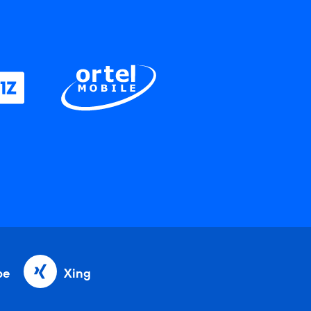
be
Xing