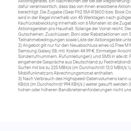
Aktionsgerätes. Ein Nachreichen der bei der Registrierung 
dafür verantwortlich, dass das von ihnen erworbene Aktio
berechtigt. Die Zugabe (Gear Fit2 SM-R3600 bzw. Book Cov
wird in der Regel innerhalb von 45 Werktagen nach gültiger
Kaufrückabwicklung innerhalb von 6 Monaten ist die Zuga
Aktionsgeräten pro Haushalt. Solange der Vorrat reicht. Die
Gutscheinen, Zuschüssen, Boni oder Rabattaktionen von S
Teilnahmebedingungen sowie Liste der Aktionsgeräte unt
2) Angebot gilt nur für den Neuabschluss eines o2 Free M 
Samsung Galaxy S8, mtl. Kosten 44,99 €. Einmaliger Anschl
Sonderrufnummern, Rufumleitungen) und SMS in alle dt. F
eingehende Gespräche aus Deutschland zu Festnetzkondi
Surfen mit bis zu 225 MBit/s (im Durchschnitt 13,0 MBit/s; U
Mobilfunknetz pro Abrechnungsmonat enthalten.
3) Nach Verbrauch des Highspeed-Datenvolumens kann u
KBit/s (im Durchschnitt 994 KBit/s ) weiter gesurft werd
hohen oder höheren Bandbreitenanforderungen nicht une