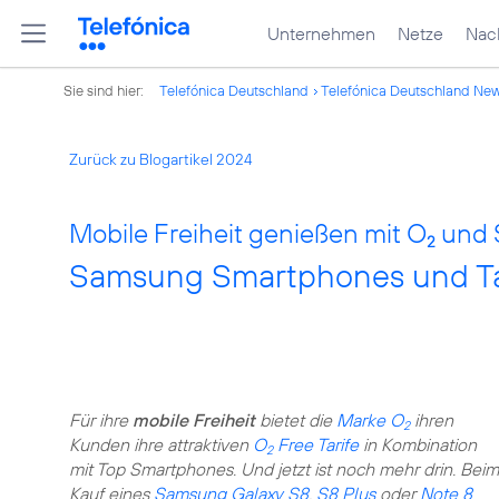
Unternehmen
Netze
Nach
Sie sind hier:
Telefónica Deutschland
Telefónica Deutschland Ne
Zurück zu Blogartikel 2024
Mobile Freiheit genießen mit O
und 
2
Samsung Smartphones und Tab
Für ihre
mobile Freiheit
bietet die
Marke O
ihren
2
Kunden ihre attraktiven
O
Free Tarife
in Kombination
2
mit Top Smartphones. Und jetzt ist noch mehr drin. Beim
Kauf eines
Samsung Galaxy S8
,
S8 Plus
oder
Note 8