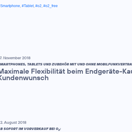
#Smartphone
,
#Tablet
,
#o2
,
#o2_free
7. November 2018
MARTPHONES, TABLETS UND ZUBEHÖR MIT UND OHNE MOBILFUNKVERTRA
Maximale Flexibilität beim Endgeräte-Ka
Kundenwunsch
2. August 2018
B SOFORT IM VORVERKAUF BEI O
:
2