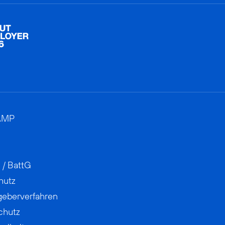
AMP
 / BattG
hutz
geberverfahren
chutz