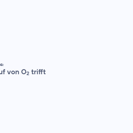
G:
uf von O
trifft
2