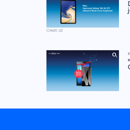
Credit: o2
1
S