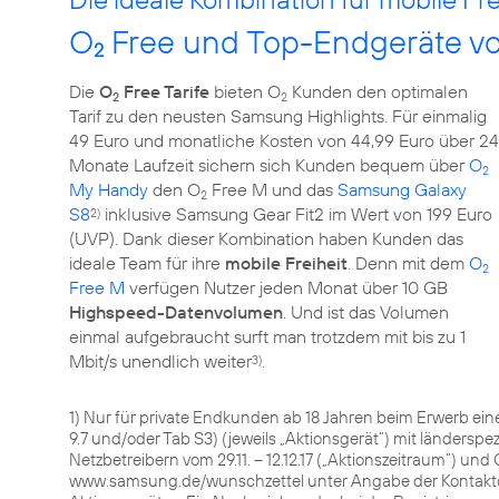
O
Free und Top-Endgeräte 
2
Die
O
Free Tarife
bieten O
Kunden den optimalen
2
2
Tarif zu den neusten Samsung Highlights. Für einmalig
49 Euro und monatliche Kosten von 44,99 Euro über 24
Monate Laufzeit sichern sich Kunden bequem über
O
2
My Handy
den O
Free M und das
Samsung Galaxy
2
S8
inklusive Samsung Gear Fit2 im Wert von 199 Euro
2)
(UVP). Dank dieser Kombination haben Kunden das
ideale Team für ihre
mobile Freiheit
. Denn mit dem
O
2
Free M
verfügen Nutzer jeden Monat über 10 GB
Highspeed-Datenvolumen
. Und ist das Volumen
einmal aufgebraucht surft man trotzdem mit bis zu 1
Mbit/s unendlich weiter
.
3)
1) Nur für private Endkunden ab 18 Jahren beim Erwerb ein
9.7 und/oder Tab S3) (jeweils „Aktionsgerät“) mit länders
Netzbetreibern vom 29.11. – 12.12.17 („Aktionszeitraum“) und
www.samsung.de/wunschzettel unter Angabe der Kontakt