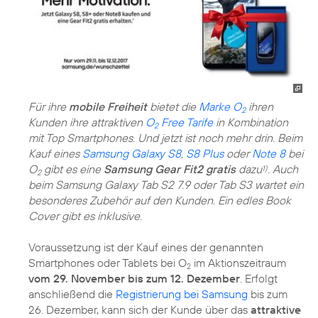
Für ihre
mobile Freiheit
bietet die
Marke O
ihren
2
Kunden ihre attraktiven
O
Free Tarife
in Kombination
2
mit Top Smartphones. Und jetzt ist noch mehr drin. Beim
Kauf eines
Samsung Galaxy S8
,
S8 Plus
oder
Note 8
bei
O
gibt es eine
Samsung Gear Fit2 gratis
dazu
. Auch
1)
2
beim Samsung Galaxy Tab S2 7.9 oder Tab S3 wartet ein
besonderes Zubehör auf den Kunden. Ein edles Book
Cover gibt es inklusive.
Voraussetzung ist der Kauf eines der genannten
Smartphones oder Tablets bei O
im Aktionszeitraum
2
vom 29. November bis zum 12. Dezember
. Erfolgt
anschließend die
Registrierung bei Samsung
bis zum
26. Dezember, kann sich der Kunde über das
attraktive