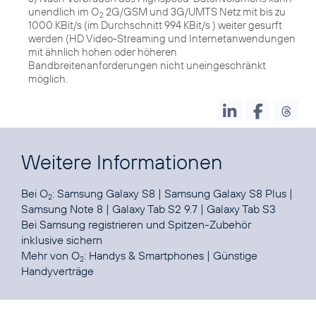
unendlich im O
2G/GSM und 3G/UMTS Netz mit bis zu
2
1000 KBit/s (im Durchschnitt 994 KBit/s ) weiter gesurft
werden (HD Video-Streaming und Internetanwendungen
mit ähnlich hohen oder höheren
Bandbreitenanforderungen nicht uneingeschränkt
möglich.
Weitere Informationen
Bei O
:
Samsung Galaxy S8
|
Samsung Galaxy S8 Plus
|
2
Samsung Note 8
|
Galaxy Tab S2 9.7
|
Galaxy Tab S3
Bei
Samsung registrieren
und Spitzen-Zubehör
inklusive sichern
Mehr von O
:
Handys & Smartphones
|
Günstige
2
Handyverträge