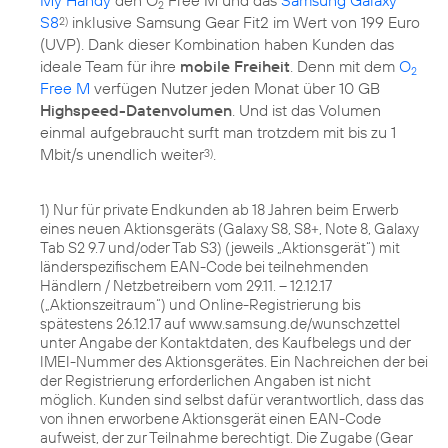
My Handy
den O
Free M und das
Samsung Galaxy
2
S8
inklusive Samsung Gear Fit2 im Wert von 199 Euro
2)
(UVP). Dank dieser Kombination haben Kunden das
ideale Team für ihre
mobile Freiheit
. Denn mit dem
O
2
Free M
verfügen Nutzer jeden Monat über 10 GB
Highspeed-Datenvolumen
. Und ist das Volumen
einmal aufgebraucht surft man trotzdem mit bis zu 1
Mbit/s unendlich weiter
.
3)
1) Nur für private Endkunden ab 18 Jahren beim Erwerb
eines neuen Aktionsgeräts (Galaxy S8, S8+, Note 8, Galaxy
Tab S2 9.7 und/oder Tab S3) (jeweils „Aktionsgerät“) mit
länderspezifischem EAN-Code bei teilnehmenden
Händlern / Netzbetreibern vom 29.11. – 12.12.17
(„Aktionszeitraum“) und Online-Registrierung bis
spätestens 26.12.17 auf www.samsung.de/wunschzettel
unter Angabe der Kontaktdaten, des Kaufbelegs und der
IMEI-Nummer des Aktionsgerätes. Ein Nachreichen der bei
der Registrierung erforderlichen Angaben ist nicht
möglich. Kunden sind selbst dafür verantwortlich, dass das
von ihnen erworbene Aktionsgerät einen EAN-Code
aufweist, der zur Teilnahme berechtigt. Die Zugabe (Gear