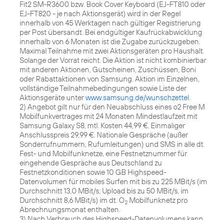
Fit2 SM-R3600 bzw. Book Cover Keyboard (EJ-FT810 oder
EJ-FT820 - je nach Aktionsgerät) wird in der Regel
innerhalb von 45 Werktagen nach gültiger Registrierung
per Post übersandt. Bei endgültiger Kaufrückabwicklung
innerhalb von 6 Monaten ist die Zugabe zurückzugeben.
Maximal Teilnahme mit zwei Aktionsgeräten pro Haushalt.
Solange der Vorrat reicht. Die Aktion ist nicht kombinierbar
mit anderen Aktionen, Gutscheinen, Zuschüssen, Boni
oder Rabattaktionen von Samsung. Aktion im Einzelnen,
vollständige Teilnahmebedingungen sowie Liste der
Aktionsgeräte unter
www.samsung.de/wunschzettel
.
2) Angebot gilt nur für den Neuabschluss eines o2 Free M
Mobilfunkvertrages mit 24 Monaten Mindestlaufzeit mit
Samsung Galaxy S8, mtl. Kosten 44,99 €. Einmaliger
Anschlusspreis 29,99 €. Nationale Gespräche (außer
Sonderrufnummern, Rufumleitungen) und SMS in alle dt.
Fest- und Mobilfunknetze, eine Festnetznummer für
eingehende Gespräche aus Deutschland zu
Festnetzkonditionen sowie 10 GB Highspeed-
Datenvolumen für mobiles Surfen mit bis zu 225 MBit/s (im
Durchschnitt 13,0 MBit/s; Upload bis zu 50 MBit/s, im
Durchschnitt 8,6 MBit/s) im dt. O
Mobilfunknetz pro
2
Abrechnungsmonat enthalten.
3) Nach Verbrauch des Highspeed-Datenvolumens kann