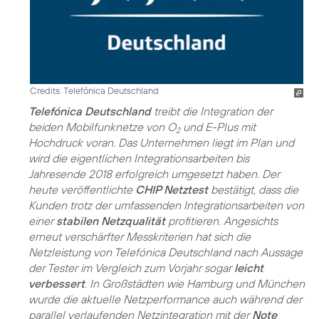
Credits: Telefónica Deutschland
Telefónica Deutschland
treibt die Integration der
beiden Mobilfunknetze von O
und E-Plus mit
2
Hochdruck voran. Das Unternehmen liegt im Plan und
wird die eigentlichen Integrationsarbeiten bis
Jahresende 2018 erfolgreich umgesetzt haben. Der
heute veröffentlichte
CHIP Netztest
bestätigt, dass die
Kunden trotz der umfassenden Integrationsarbeiten von
einer
stabilen Netzqualität
profitieren. Angesichts
erneut verschärfter Messkriterien hat sich die
Netzleistung von Telefónica Deutschland nach Aussage
der Tester im Vergleich zum Vorjahr sogar
leicht
verbessert
. In Großstädten wie Hamburg und München
wurde die aktuelle Netzperformance auch während der
parallel verlaufenden Netzintegration mit der
Note