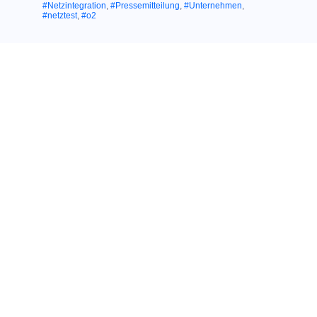
#Netzintegration
,
#Pressemitteilung
,
#Unternehmen
,
#netztest
,
#o2
Ähnliche Themen:
10. August 2017
NETZINTEGRATION VON O
UND E-
2
PLUS:
Telefónica schließt
erfolgreich
bundesweite
Umstellung auf
einheitliche
Netzkennung ab