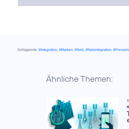
Schlagworte:
#Integration
,
#Marken
,
#Netz
,
#Netzintegration
,
#Pressemi
Ähnliche Themen:
1
N