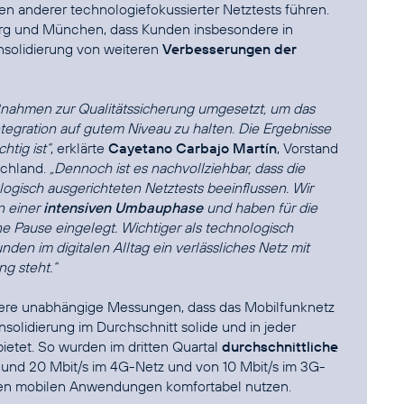
n anderer technologiefokussierter Netztests führen.
urg und München, dass Kunden insbesondere in
nsolidierung von weiteren
Verbesserungen der
ßnahmen zur Qualitätssicherung umgesetzt, um das
tegration auf gutem Niveau zu halten. Die Ergebnisse
htig ist“
, erklärte
Cayetano Carbajo Martín
, Vorstand
schland.
„Dennoch ist es nachvollziehbar, dass die
logisch ausgerichteten Netztests beeinflussen. Wir
n einer
intensiven Umbauphase
und haben für die
ne Pause eingelegt. Wichtiger als technologisch
nden im digitalen Alltag ein verlässliches Netz mit
g steht.“
itere unabhängige Messungen, dass das Mobilfunknetz
solidierung im Durchschnitt solide und in jeder
ietet. So wurden im dritten Quartal
durchschnittliche
und 20 Mbit/s im 4G-Netz und von 10 Mbit/s im 3G-
ten mobilen Anwendungen komfortabel nutzen.