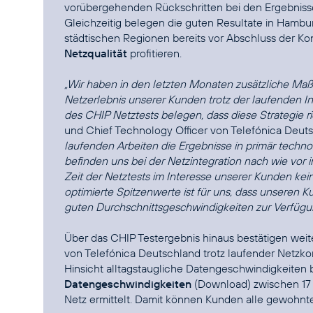
vorübergehenden Rückschritten bei den Ergebnisse
Gleichzeitig belegen die guten Resultate in Hamb
städtischen Regionen bereits vor Abschluss der Ko
Netzqualität
profitieren.
„Wir haben in den letzten Monaten zusätzliche Ma
Netzerlebnis unserer Kunden trotz der laufenden In
des CHIP Netztests belegen, dass diese Strategie ric
und Chief Technology Officer von Telefónica Deut
laufenden Arbeiten die Ergebnisse in primär techno
befinden uns bei der Netzintegration nach wie vor i
Zeit der Netztests im Interesse unserer Kunden kei
optimierte Spitzenwerte ist für uns, dass unseren Ku
guten Durchschnittsgeschwindigkeiten zur Verfügun
Über das CHIP Testergebnis hinaus bestätigen we
von Telefónica Deutschland trotz laufender Netzkon
Hinsicht alltagstaugliche Datengeschwindigkeiten b
Datengeschwindigkeiten
(Download) zwischen 17 
Netz ermittelt. Damit können Kunden alle gewohn