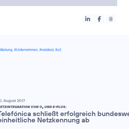
tteilung
,
#Unternehmen
,
#netztest
,
#o2
0. August 2017
ETZINTEGRATION VON O
UND E-PLUS:
2
Telefónica schließt erfolgreich bundesw
einheitliche Netzkennung ab