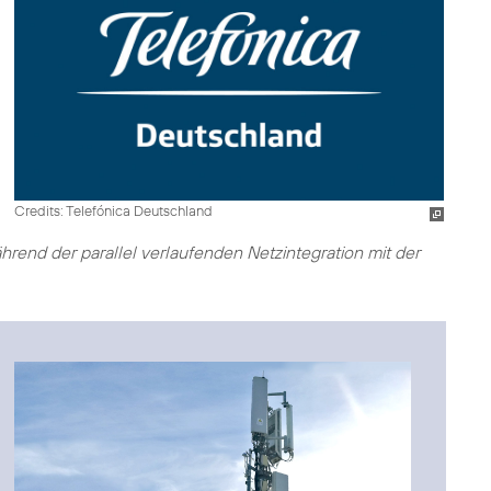
Credits: Telefónica Deutschland
end der parallel verlaufenden Netzintegration mit der