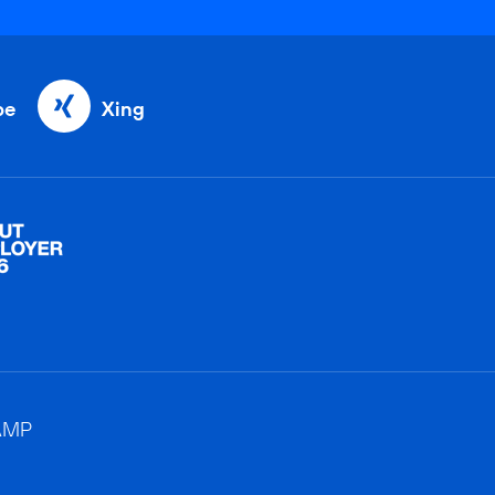
be
Xing
AMP