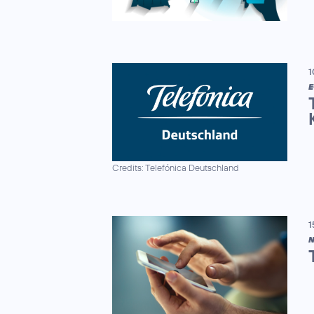
1
E
Credits: Telefónica Deutschland
1
N