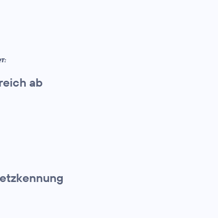
T:
reich ab
 Netzkennung