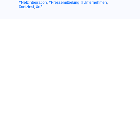
#Netzintegration
,
#Pressemitteilung
,
#Unternehmen
,
#netztest
,
#o2
Ähnliche Themen:
10. August 2017
NETZINTEGRATION VON O
UND E-
2
PLUS:
Telefónica schließt
erfolgreich
bundesweite
Umstellung auf
einheitliche
Netzkennung ab