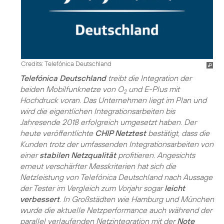
Credits: Telefónica Deutschland
Telefónica Deutschland
treibt die Integration der
beiden Mobilfunknetze von O
und E-Plus mit
2
Hochdruck voran. Das Unternehmen liegt im Plan und
wird die eigentlichen Integrationsarbeiten bis
Jahresende 2018 erfolgreich umgesetzt haben. Der
heute veröffentlichte
CHIP Netztest
bestätigt, dass die
Kunden trotz der umfassenden Integrationsarbeiten von
einer
stabilen Netzqualität
profitieren. Angesichts
erneut verschärfter Messkriterien hat sich die
Netzleistung von Telefónica Deutschland nach Aussage
der Tester im Vergleich zum Vorjahr sogar
leicht
verbessert
. In Großstädten wie Hamburg und München
wurde die aktuelle Netzperformance auch während der
parallel verlaufenden Netzintegration mit der
Note