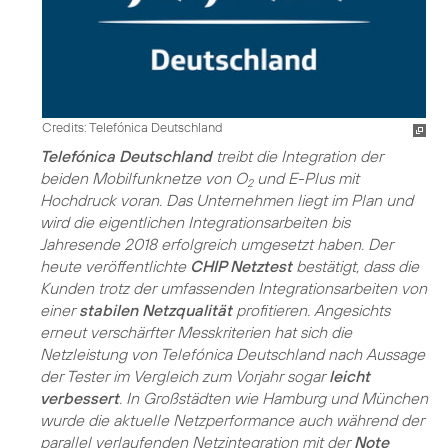
Credits: Telefónica Deutschland
Telefónica Deutschland
treibt die Integration der
beiden Mobilfunknetze von O
und E-Plus mit
2
Hochdruck voran. Das Unternehmen liegt im Plan und
wird die eigentlichen Integrationsarbeiten bis
Jahresende 2018 erfolgreich umgesetzt haben. Der
heute veröffentlichte
CHIP Netztest
bestätigt, dass die
Kunden trotz der umfassenden Integrationsarbeiten von
einer
stabilen Netzqualität
profitieren. Angesichts
erneut verschärfter Messkriterien hat sich die
Netzleistung von Telefónica Deutschland nach Aussage
der Tester im Vergleich zum Vorjahr sogar
leicht
verbessert
. In Großstädten wie Hamburg und München
wurde die aktuelle Netzperformance auch während der
parallel verlaufenden Netzintegration mit der
Note