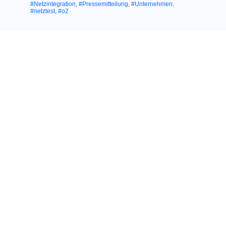
#Netzintegration
,
#Pressemitteilung
,
#Unternehmen
,
#netztest
,
#o2
Ähnliche Themen:
10. August 2017
NETZINTEGRATION VON O
UND E-
2
PLUS:
Telefónica schließt
erfolgreich
bundesweite
Umstellung auf
einheitliche
Netzkennung ab