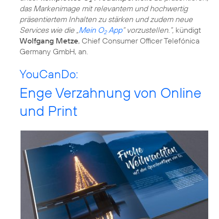
das Markenimage mit relevantem und hochwertig
präsentiertem Inhalten zu stärken und zudem neue
Services wie die „
Mein O
App
“ vorzustellen.“,
kündigt
2
Wolfgang Metze
, Chief Consumer Officer Telefónica
Germany GmbH, an.
YouCanDo:
Enge Verzahnung von Online
und Print