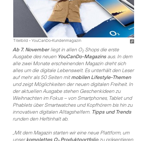
Titelbild - YouCanDo-Kundenmagazin
Ab 7. November
liegt in allen O
Shops die erste
2
Ausgabe des neuen
YouCanDo-Magazins
aus. In dem
alle zwei Monate erscheinenden Magazin dreht sich
alles um die digitale Lebenswelt. Es unterhält den Leser
auf mehr als 50 Seiten mit
mobilen Lifestyle-Themen
und zeigt Möglichkeiten der neuen digitalen Freiheit. In
der aktuellen Ausgabe stehen Geschenkideen zu
Weihnachten im Fokus – von Smartphones, Tablet und
Phablets über Smartwatches und Kopfhörern bis hin zu
innovativen digitalen Alltagshelfern.
Tipps und Trends
runden den Heftinhalt ab.
„Mit dem Magazin starten wir eine neue Plattform, um
unser
komplettes O
Produktportfolio
zu präsentieren,
2