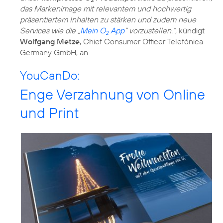
das Markenimage mit relevantem und hochwertig
präsentiertem Inhalten zu stärken und zudem neue
Services wie die „
Mein O
App
“ vorzustellen.“,
kündigt
2
Wolfgang Metze
, Chief Consumer Officer Telefónica
Germany GmbH, an.
YouCanDo:
Enge Verzahnung von Online
und Print