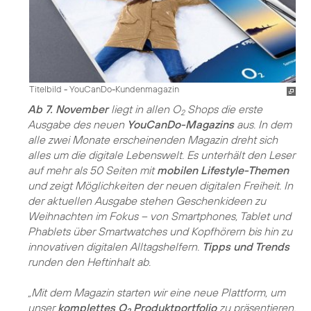
Titelbild - YouCanDo-Kundenmagazin
Ab 7. November
liegt in allen O
Shops die erste
2
Ausgabe des neuen
YouCanDo-Magazins
aus. In dem
alle zwei Monate erscheinenden Magazin dreht sich
alles um die digitale Lebenswelt. Es unterhält den Leser
auf mehr als 50 Seiten mit
mobilen Lifestyle-Themen
und zeigt Möglichkeiten der neuen digitalen Freiheit. In
der aktuellen Ausgabe stehen Geschenkideen zu
Weihnachten im Fokus – von Smartphones, Tablet und
Phablets über Smartwatches und Kopfhörern bis hin zu
innovativen digitalen Alltagshelfern.
Tipps und Trends
runden den Heftinhalt ab.
„Mit dem Magazin starten wir eine neue Plattform, um
unser
komplettes O
Produktportfolio
zu präsentieren,
2