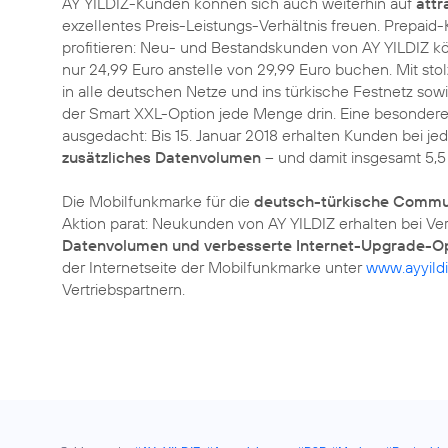
AY YILDIZ-Kunden können sich auch weiterhin auf
attr
exzellentes Preis-Leistungs-Verhältnis freuen. Prepai
profitieren: Neu- und Bestandskunden von AY YILDIZ kö
nur 24,99 Euro anstelle von 29,99 Euro buchen. Mit s
in alle deutschen Netze und ins türkische Festnetz sowi
der Smart XXL-Option jede Menge drin. Eine besondere 
ausgedacht: Bis 15. Januar 2018 erhalten Kunden bei j
zusätzliches Datenvolumen
– und damit insgesamt 5,5
Die Mobilfunkmarke für die
deutsch-türkische Commu
Aktion parat: Neukunden von AY YILDIZ erhalten bei Ve
Datenvolumen und verbesserte Internet-Upgrade-O
der Internetseite der Mobilfunkmarke unter
www.ayyildi
Vertriebspartnern.