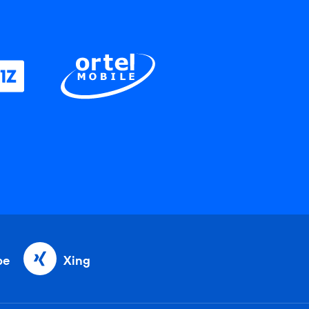
be
Xing