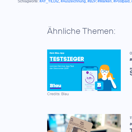
Schlagworte:
#AY_YILDIZ
,
#Auszeichnung
,
#B2P
,
#Marken
,
#Postpaid
,
Ähnliche Themen:
0
B
Credits: Blau
1
3