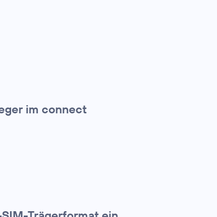
ieger im connect
-SIM-Trägerformat ein