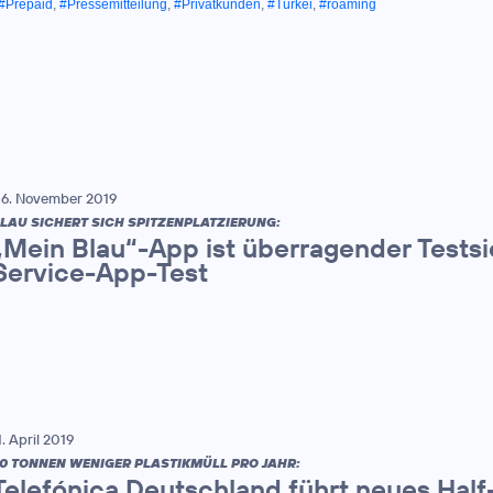
#Prepaid
,
#Pressemitteilung
,
#Privatkunden
,
#Türkei
,
#roaming
6. November 2019
LAU SICHERT SICH SPITZENPLATZIERUNG:
„Mein Blau“-App ist überragender Tests
Service-App-Test
1. April 2019
0 TONNEN WENIGER PLASTIKMÜLL PRO JAHR:
Telefónica Deutschland führt neues Half