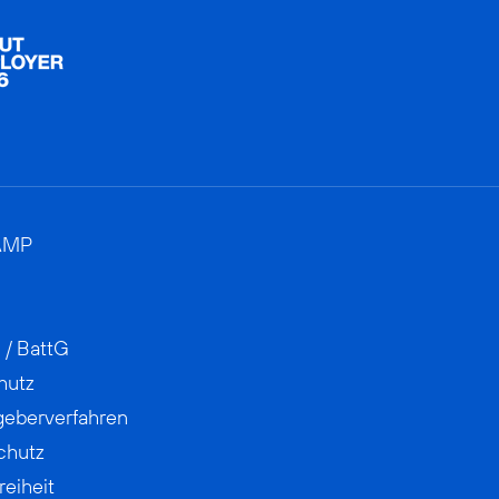
AMP
 / BattG
hutz
geberverfahren
chutz
reiheit