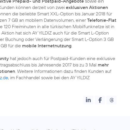
aktive Prepaid- und Postpaid-Angebote
sowie ein
d-Kunden können derzeit von zwei
exklusiven Aktionen
nnen die beliebte Smart XXL-Option bis Januar 2018 für
tolzen 7 GB an mobilem Datenvolumen, einer
Telefonie-Flat
e 120 Freiminuten in alle türkischen Mobilfunknetze ist in
Aktion hat sich AY YILDIZ auch für die Smart L-Option
eder Buchung oder Verlängerung der Smart L-Option 3 GB
 GB für die
mobile Internetnutzung
.
nity
hat jedoch auch für Postpaid-Kunden eine exklusive
rtragsabschluss bis Jahresende 2017 bis zu 3 Mal
mehr
ptionen
. Weitere Informationen dazu finden Kunden auf
z.de
, im Fachhandel sowie bei den AY YILDIZ