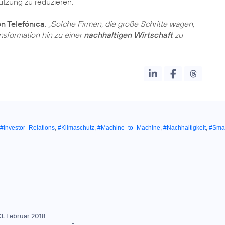
utzung zu reduzieren.
n Telefónica
:
„Solche Firmen, die große Schritte wagen,
nsformation hin zu einer
nachhaltigen Wirtschaft
zu
#Investor_Relations
,
#Klimaschutz
,
#Machine_to_Machine
,
#Nachhaltigkeit
,
#Smar
3. Februar 2018