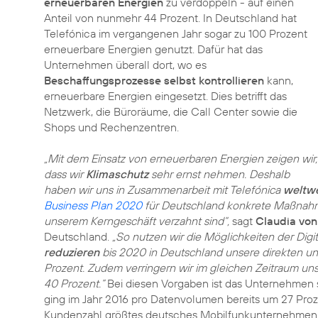
erneuerbaren Energien
zu verdoppeln - auf einen
Anteil von nunmehr 44 Prozent. In Deutschland hat
Telefónica im vergangenen Jahr sogar zu 100 Prozent
erneuerbare Energien genutzt. Dafür hat das
Unternehmen überall dort, wo es
Beschaffungsprozesse selbst kontrollieren
kann,
erneuerbare Energien eingesetzt. Dies betrifft das
Netzwerk, die Büroräume, die Call Center sowie die
Shops und Rechenzentren.
„Mit dem Einsatz von erneuerbaren Energien zeigen wir,
dass wir
Klimaschutz
sehr ernst nehmen. Deshalb
haben wir uns in Zusammenarbeit mit Telefónica
weltwe
Business Plan 2020
für Deutschland konkrete Maßnahme
unserem Kerngeschäft verzahnt sind“,
sagt
Claudia vo
Deutschland.
„So nutzen wir die Möglichkeiten der Digi
reduzieren
bis 2020 in Deutschland unsere direkten un
Prozent. Zudem verringern wir im gleichen Zeitraum u
40 Prozent.“
Bei diesen Vorgaben ist das Unternehmen
ging im Jahr 2016 pro Datenvolumen bereits um 27 Pro
Kundenzahl größtes deutsches Mobilfunkunternehmen fo