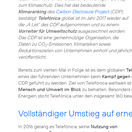
zum Klimaschutz. Dies hat das bedeutende
Klimaranking
des
Carbon Disclosure Project
(CDP)
bestätigt:
Telefónica
global ist im Jahr 2017 wieder auf
die „A List“ des CDP aufgenommen und zu einem
Vorreiter für Umweltschutz
ausgezeichnet worden.
Das CDP ist eine gemeinnützige Organisation, die
Daten zu CO
-Emissionen, Klimarisiken sowie
2
Reduktionszielen von Unternehmen einholt und jährlich
veröffentlicht.
Bereits zum vierten Mal in Folge ist es dem globalen
Te
eines der führenden Unternehmen beim
Kampf gegen 
CDP geführt zu werden. Ziel von Telefónica weltweit ist
Mensch und Umwelt im Blick
zu behalten. Besonders 
Energien
sticht Telefónica unter den insgesamt 160 be
Vollständiger Umstieg auf er
In 2016 gelang es Telefónica, seine
Nutzung von