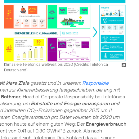
Klimaziele Telefónica weltweit bis 2020 (
Credits: Telefónica
Deutschland
)
it klare Ziele
gesetzt und in unserem
Responsible
n zur Klimaverbesserung festgeschrieben, die eng mit
n Bothmer
, Head of Corporate Responsibility bei Telefónica
talisierung, um
Rohstoffe und Energie einzusparen und
d indirekten
CO
-Emissionen
gegenüber 2015 um 11
2
nseren Energieverbrauch pro Datenvolumen bis 2020 um
 schon heute auf einem guten Weg: Der
Energieverbrauch
zent von 0,41 auf 0,30 GWh/PB zurück. Als nach
kussiert sich Telefónica Deutschland darauf, seinen