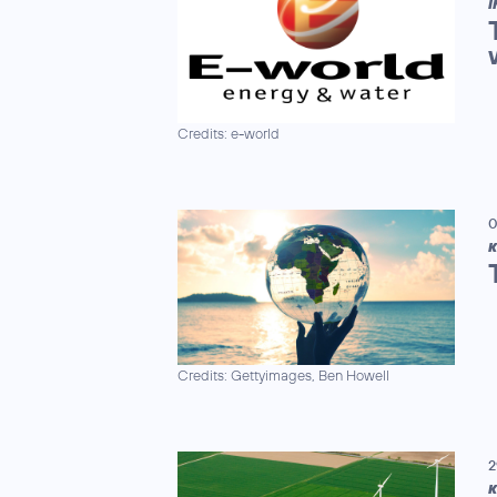
I
Credits: e-world
0
K
Credits: Gettyimages, Ben Howell
2
K