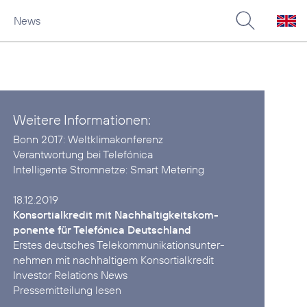
News
Weitere Informationen:
Bonn 2017:
Weltklimakonferenz
Verantwortung
bei Telefónica
Intelligente Stromnetze:
Smart Metering
Konsortialkredit mit Nach­haltigkeits­kom­
ponente für Telefónica Deutschland
Erstes deutsches Tele­kommuni­kations­unter­
Investor Relations News
Pressemitteilung lesen