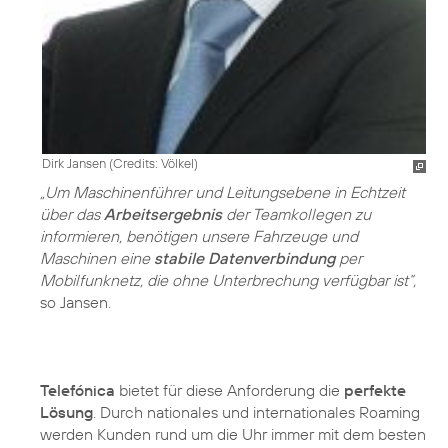
Dirk Jansen (
Credits: Völkel
)
„Um Maschinenführer und Leitungsebene in Echtzeit
über das
Arbeitsergebnis
der Teamkollegen zu
informieren, benötigen unsere Fahrzeuge und
Maschinen eine
stabile Datenverbindung
per
Mobilfunknetz, die ohne Unterbrechung verfügbar ist“,
so Jansen.
Telefónica
bietet für diese Anforderung die
perfekte
Lösung
. Durch nationales und internationales Roaming
werden Kunden rund um die Uhr immer mit dem besten