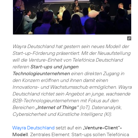
Wayra Deutschland hat gestern sein neues Modell der
Start-up-Förderung präsentiert. Mit der Neuaufstellung
will die Venture-Einheit von Telefónica Deutschland
reiferen
Start-ups und jungen
Technologieunternehmen
einen direkten Zugang in
den Konzern eröffnen und ihnen damit einen
Innovations- und Wachstumsschub ermöglichen. Wayra
Deutschland richtet sein Angebot an junge, wachsende
B2B-Technologieunternehmen mit Fokus auf den
Bereichen
„Internet of Things“
(IoT), Datenanalytik,
Cybersicherheit und Künstliche Intelligenz (KI).
Wayra Deutschland
setzt auf ein
„Venture-Client“-
Modell
. Zentrales Element: Start-ups sollen Telefónica