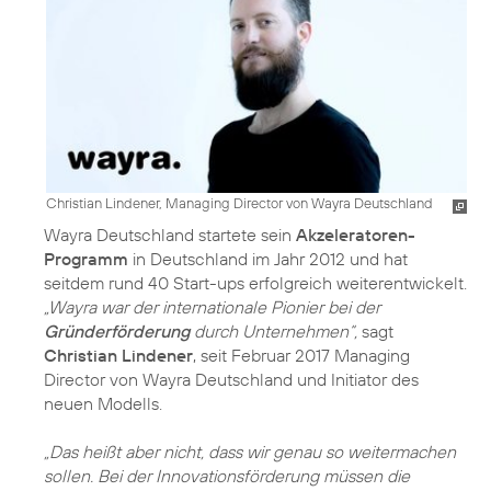
Christian Lindener, Managing Director von Wayra Deutschland
Wayra Deutschland startete sein
Akzeleratoren-
Programm
in Deutschland im Jahr 2012 und hat
seitdem rund 40 Start-ups erfolgreich weiterentwickelt.
„Wayra war der internationale Pionier bei der
Gründerförderung
durch Unternehmen“,
sagt
Christian Lindener
, seit Februar 2017 Managing
Director von Wayra Deutschland und Initiator des
neuen Modells.
„Das heißt aber nicht, dass wir genau so weitermachen
sollen. Bei der Innovationsförderung müssen die