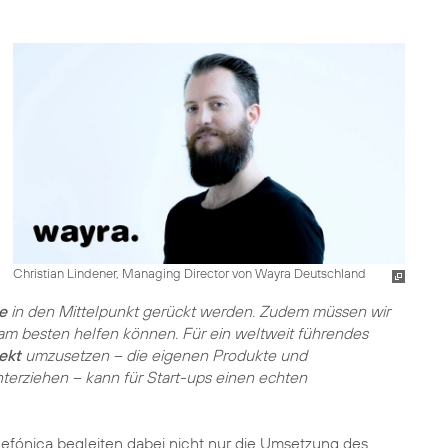
Christian Lindener, Managing Director von Wayra Deutschland
e
in den Mittelpunkt gerückt werden. Zudem müssen wir
 am besten helfen können. Für ein weltweit führendes
ekt
umzusetzen – die eigenen Produkte und
terziehen – kann für Start-ups einen echten
efónica begleiten dabei nicht nur die Umsetzung des