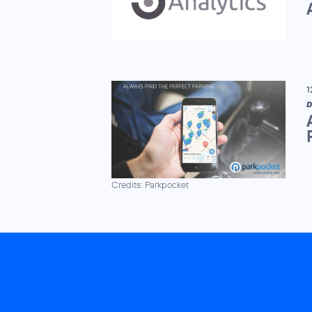
1
D
Credits: Parkpocket