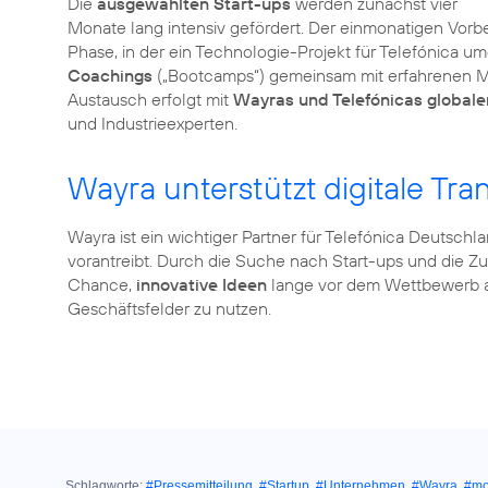
Die
ausgewählten Start-ups
werden zunächst vier
Monate lang intensiv gefördert. Der einmonatigen Vorbe
Phase, in der ein Technologie-Projekt für Telefónica 
Coachings
(„Bootcamps“) gemeinsam mit erfahrenen Man
Austausch erfolgt mit
Wayras und Telefónicas global
und Industrieexperten.
Wayra unterstützt digitale Tra
Wayra ist ein wichtiger Partner für Telefónica Deutschla
vorantreibt. Durch die Suche nach Start-ups und die Z
Chance,
innovative Ideen
lange vor dem Wettbewerb au
Geschäftsfelder zu nutzen.
Schlagworte:
#Pressemitteilung
,
#Startup
,
#Unternehmen
,
#Wayra
,
#mob