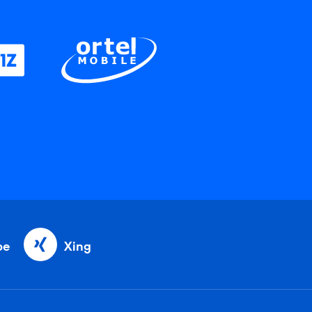
be
Xing