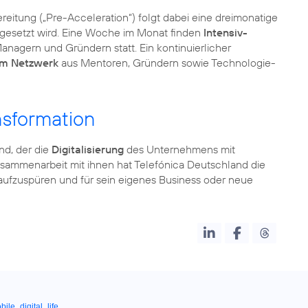
reitung („Pre-Acceleration“) folgt dabei eine dreimonatige
umgesetzt wird. Eine Woche im Monat finden
Intensiv-
agern und Gründern statt. Ein kontinuierlicher
em Netzwerk
aus Mentoren, Gründern sowie Technologie-
nsformation
nd, der die
Digitalisierung
des Unternehmens mit
usammenarbeit mit ihnen hat Telefónica Deutschland die
fzuspüren und für sein eigenes Business oder neue
ile_digital_life