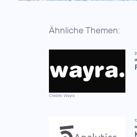
Ähnliche Themen:
2
I
Credits: Wayra
1
H