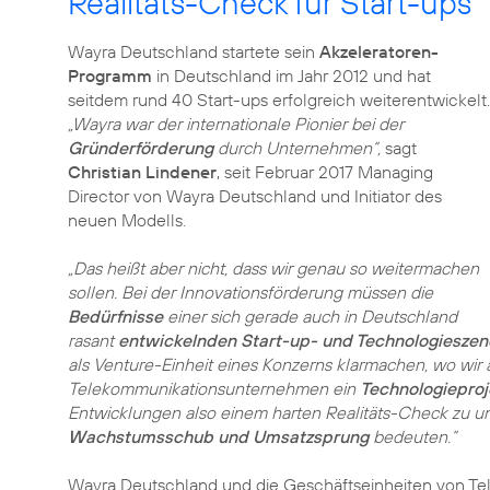
Realitäts-Check für Start-ups
Wayra Deutschland startete sein
Akzeleratoren-
Programm
in Deutschland im Jahr 2012 und hat
seitdem rund 40 Start-ups erfolgreich weiterentwickelt.
„Wayra war der internationale Pionier bei der
Gründerförderung
durch Unternehmen“,
sagt
Christian Lindener
, seit Februar 2017 Managing
Director von Wayra Deutschland und Initiator des
neuen Modells.
„Das heißt aber nicht, dass wir genau so weitermachen
sollen. Bei der Innovationsförderung müssen die
Bedürfnisse
einer sich gerade auch in Deutschland
rasant
entwickelnden Start-up- und Technologieszen
als Venture-Einheit eines Konzerns klarmachen, wo wir
Telekommunikationsunternehmen ein
Technologieproj
Entwicklungen also einem harten Realitäts-Check zu un
Wachstumsschub und Umsatzsprung
bedeuten.“
Wayra Deutschland und die Geschäftseinheiten von Tel