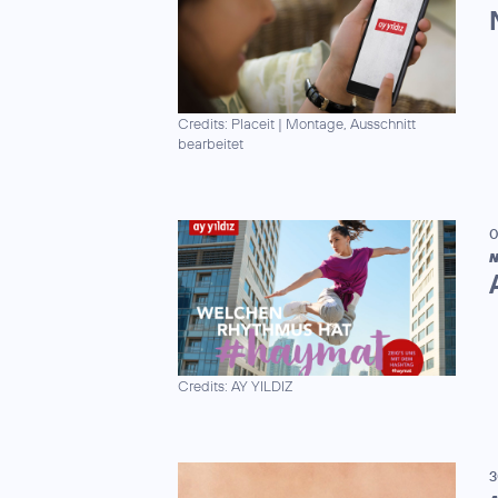
Credits: Placeit
|
Montage, Ausschnitt
bearbeitet
0
N
Credits: AY YILDIZ
3