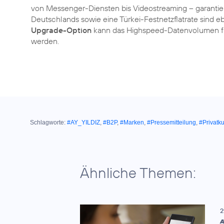
von Messenger-Diensten bis Videostreaming – garantiert
Deutschlands sowie eine Türkei-Festnetzflatrate sind ebe
Upgrade-Option
kann das Highspeed-Datenvolumen für
werden.
Schlagworte:
#AY_YILDIZ
,
#B2P
,
#Marken
,
#Pressemitteilung
,
#Privatk
Ähnliche Themen:
2
A