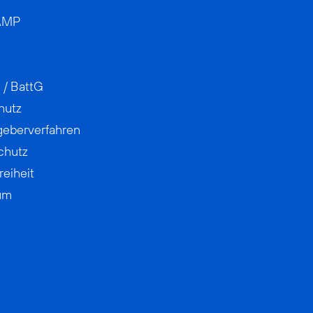
AMP
 / BattG
hutz
geberverfahren
chutz
reiheit
um