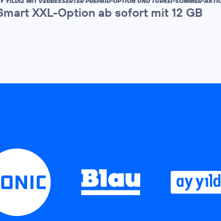
Y YILDIZ MIT VERBESSERTER PREPAID-OPTION UND TÜRKEI-SOMMER-AKTI
Smart XXL-Option ab sofort mit 12 GB