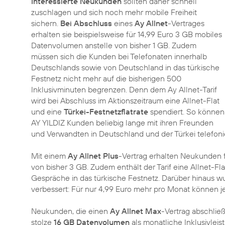
Interessierte Neukunden
sollten daher schnell
zuschlagen und sich noch mehr mobile Freiheit
sichern.
Bei Abschluss
eines
Ay Allnet
-Vertrages
erhalten sie beispielsweise für 14,99 Euro 3 GB mobiles
Datenvolumen anstelle von bisher 1 GB. Zudem
müssen sich die Kunden bei Telefonaten innerhalb
Deutschlands sowie von Deutschland in das türkische
Festnetz nicht mehr auf die bisherigen 500
Inklusivminuten begrenzen. Denn dem Ay Allnet-Tarif
wird bei Abschluss im Aktionszeitraum eine Allnet-Flat
und eine
Türkei-Festnetzflatrate
spendiert. So können
AY YILDIZ Kunden beliebig lange mit ihren Freunden
und Verwandten in Deutschland und der Türkei telefoni
Mit einem
Ay Allnet Plus
-Vertrag erhalten Neukunden f
von bisher 3 GB. Zudem enthält der Tarif eine Allnet-Fla
Gespräche in das türkische Festnetz. Darüber hinaus
verbessert: Für nur 4,99 Euro mehr pro Monat können j
Neukunden, die einen
Ay Allnet Max
-Vertrag abschlie
stolze
16 GB Datenvolumen
als monatliche Inklusivleis