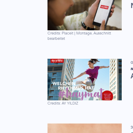
Credits: Placeit
|
Montage, Ausschnitt
bearbeitet
0
N
Credits: AY YILDIZ
3