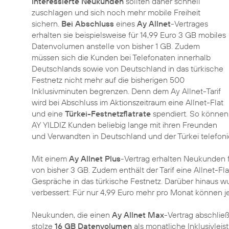
Interessierte Neukunden
sollten daher schnell
zuschlagen und sich noch mehr mobile Freiheit
sichern.
Bei Abschluss
eines
Ay Allnet
-Vertrages
erhalten sie beispielsweise für 14,99 Euro 3 GB mobiles
Datenvolumen anstelle von bisher 1 GB. Zudem
müssen sich die Kunden bei Telefonaten innerhalb
Deutschlands sowie von Deutschland in das türkische
Festnetz nicht mehr auf die bisherigen 500
Inklusivminuten begrenzen. Denn dem Ay Allnet-Tarif
wird bei Abschluss im Aktionszeitraum eine Allnet-Flat
und eine
Türkei-Festnetzflatrate
spendiert. So können
AY YILDIZ Kunden beliebig lange mit ihren Freunden
und Verwandten in Deutschland und der Türkei telefoni
Mit einem
Ay Allnet Plus
-Vertrag erhalten Neukunden f
von bisher 3 GB. Zudem enthält der Tarif eine Allnet-Fla
Gespräche in das türkische Festnetz. Darüber hinaus
verbessert: Für nur 4,99 Euro mehr pro Monat können j
Neukunden, die einen
Ay Allnet Max
-Vertrag abschlie
stolze
16 GB Datenvolumen
als monatliche Inklusivleis