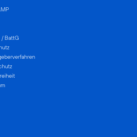
AMP
 / BattG
hutz
geberverfahren
chutz
reiheit
um