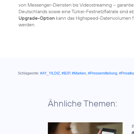
von Messenger-Diensten bis Videostreaming – garantiert
Deutschlands sowie eine Türkei-Festnetzflatrate sind ebe
Upgrade-Option
kann das Highspeed-Datenvolumen für
werden.
Schlagworte:
#AY_YILDIZ
,
#B2P
,
#Marken
,
#Pressemitteilung
,
#Privatk
Ähnliche Themen:
2
A