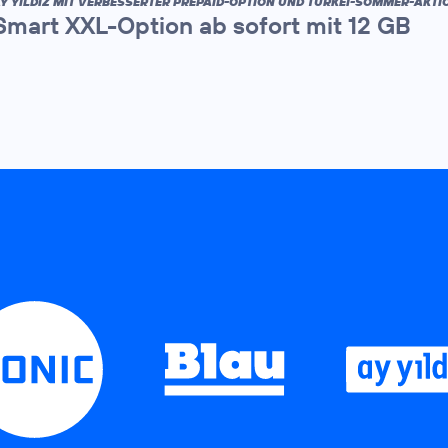
Y YILDIZ MIT VERBESSERTER PREPAID-OPTION UND TÜRKEI-SOMMER-AKTI
Smart XXL-Option ab sofort mit 12 GB