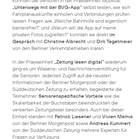
konnten die Senioren in der Praxiseinheit Mobilität
„Unterwegs mit der BVG-App“
selbst testen, wie sich
Fahrplanauskünfte einholen und Verbindungen prüfen
lassen. Fragen wie „Welche Bahnhöfe sind eigentlich
barrierefrei?“ und „Warum will die App auf meine
privaten Fotos zugreifen?“ konnten sie direkt
im
Gespräch
mit
Christine Albrecht
und
Dirk Tegetmeier
von den Berliner Verkehrsbetrieben klären.
In der Praxiseinheit
„Zeitung lesen digital“
wiederum
ging es um Wissens- und Nachrichtenvermittlung für
die Senioren. Jederzeit Zugriff auf die neusten
Informationen der Berliner Morgenpost oder der
Süddeutschen Zeitung zu erhalten, begeisterte die
Teilnehmer.
Seniorenspezifische Vorteile
wie die
Skalierbarkeit der Buchstaben beeindruckten die
versierten Zeitungsleser besonders. Auch bei dieser
Einheit standen mit
Patrick Liesener
und
Vivien Memis
von der Berliner Morgenpost sowie
Andreas Kummert
von der Süddeutschen Zeitung mehrere Experten für
Fragen zur Verfügung.