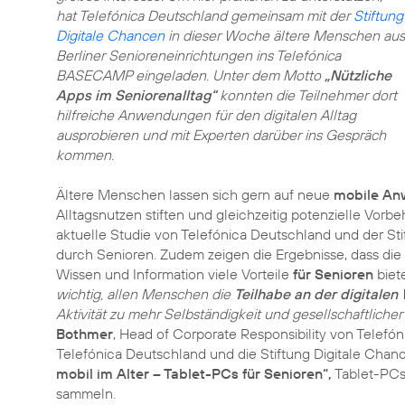
hat Telefónica Deutschland gemeinsam mit der
Stiftung
Digitale Chancen
in dieser Woche ältere Menschen aus
Berliner Senioreneinrichtungen ins Telefónica
BASECAMP eingeladen. Unter dem Motto
„Nützliche
Apps im Seniorenalltag“
konnten die Teilnehmer dort
hilfreiche Anwendungen für den digitalen Alltag
ausprobieren und mit Experten darüber ins Gespräch
kommen.
Ältere Menschen lassen sich gern auf neue
mobile A
Alltagsnutzen stiften und gleichzeitig potenzielle Vor
aktuelle Studie von Telefónica Deutschland und der St
durch Senioren. Zudem zeigen die Ergebnisse, dass die 
Wissen und Information viele Vorteile
für Senioren
biet
wichtig, allen Menschen die
Teilhabe an der digitalen
Aktivität zu mehr Selbständigkeit und gesellschaftlicher 
Bothmer
, Head of Corporate Responsibility von Telefón
Telefónica Deutschland und die Stiftung Digitale Ch
mobil im Alter – Tablet-PCs für Senioren“,
Tablet-PCs
sammeln.