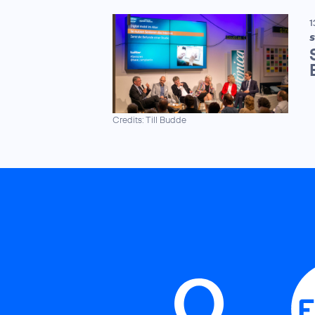
1
S
Credits: Till Budde