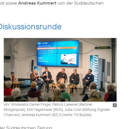
ost sowie
Andreas Kummert
von der Süddeutschen
Diskussionsrunde
vlnr: Moderator Daniel Finger, Patrick Liesener (Berliner
Morgenpost), Dirk Tegetmeier (BVG), Jutta Croll (Stiftung Digitale
Chancen), Andreas Kummert (SZ) (
Credits: Till Budde
)
er Süddeutschen Zeitung.