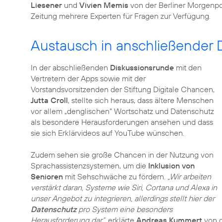
Liesener
und
Vivien Memis
von der Berliner Morgenp
Zeitung mehrere Experten für Fragen zur Verfügung.
Austausch in anschließender 
In der abschließenden
Diskussionsrunde
mit den
Vertretern der Apps sowie mit der
Vorstandsvorsitzenden der Stiftung Digitale Chancen,
Jutta Croll
, stellte sich heraus, dass ältere Menschen
vor allem „denglischen“ Wortschatz und Datenschutz
als besondere Herausforderungen ansehen und dass
sie sich Erklärvideos auf YouTube wünschen.
Zudem sehen sie große Chancen in der Nutzung von
Sprachassistenzsystemen, um die
Inklusion von
Senioren
mit Sehschwäche zu fördern.
„Wir arbeiten
verstärkt daran, Systeme wie Siri, Cortana und Alexa in
unser Angebot zu integrieren, allerdings stellt hier der
Datenschutz
pro System eine besonders
Herausforderung dar“,
erklärte
Andreas Kummert
von d