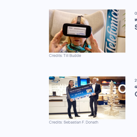
0
W
Credits: Till Budde
2
G
Credits: Sebastian F. Donath