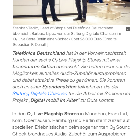
Stephan Tadic, Head of Shops bei Telefónica Deutschland
überreicht Barbara Lippa von der Stiftung Digitale Chancen im
O
Live Store Berlin einen Scheck über 26.000 Euro (
Credits:
2
Sebastian F. Donath
)
Telefónica Deutschland
hat in der Vorweihnachtszeit
Kunden der sechs O
Live Flagship Stores mit einer
2
besonderen Aktion
überrascht. Sie hatten nicht nur die
Möglichkeit, aktuelles Audio-Zubehör auszuprobieren
und dabei attraktive Preise zu gewinnen. Sie konnten
auch an einer
Spendenaktion
teilnehmen, die der
Stiftung Digitale Chancen
für die Arbeit mit Senioren im
Projekt
„Digital mobil im Alter“
zu Gute kommt.
In den
O
Live Flagship Stores
in München, Frankfurt,
2
Köln, Oberhausen, Hamburg und Berlin steht zurzeit auf
speziellen Erlebnistischen beim sogenannten O
Sound
2
Check brandneues Audio-Zubehör zum Ausprobieren