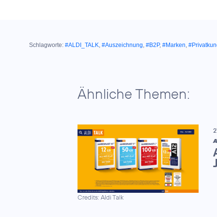
Schlagworte:
#ALDI_TALK
,
#Auszeichnung
,
#B2P
,
#Marken
,
#Privatku
Ähnliche Themen:
2
A
Credits: Aldi Talk