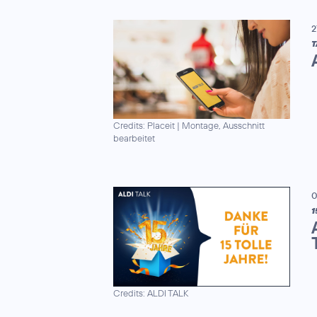
2
T
Credits: Placeit
|
Montage, Ausschnitt
bearbeitet
0
1
Credits: ALDI TALK