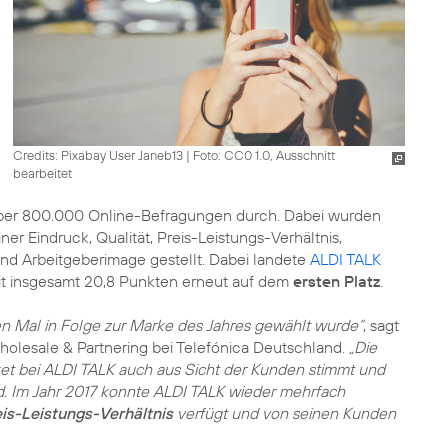
Credits: Pixabay User Janeb13
|
Foto: CC0 1.0, Ausschnitt
bearbeitet
 über 800.000 Online-Befragungen durch. Dabei wurden
 Eindruck, Qualität, Preis-Leistungs-Verhältnis,
nd Arbeitgeberimage gestellt. Dabei landete
ALDI TALK
it insgesamt 20,8 Punkten erneut auf dem
ersten Platz
.
en Mal in Folge zur Marke des Jahres gewählt wurde“
, sagt
Wholesale & Partnering bei Telefónica Deutschland.
„Die
et bei ALDI TALK auch aus Sicht der Kunden stimmt und
d. Im Jahr 2017 konnte ALDI TALK wieder mehrfach
is-Leistungs-Verhältnis
verfügt und von seinen Kunden