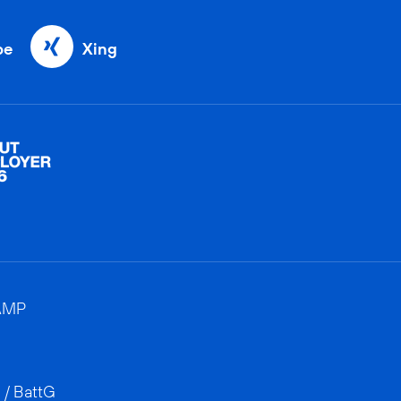
be
Xing
AMP
 / BattG