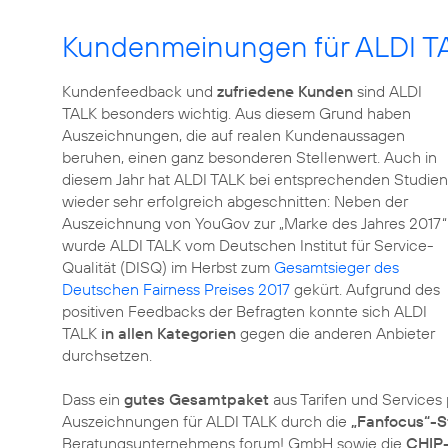
Kundenmeinungen für ALDI TA
Kundenfeedback und
zufriedene Kunden
sind ALDI
TALK besonders wichtig. Aus diesem Grund haben
Auszeichnungen, die auf realen Kundenaussagen
beruhen, einen ganz besonderen Stellenwert. Auch in
diesem Jahr hat ALDI TALK bei entsprechenden Studien
wieder sehr erfolgreich abgeschnitten: Neben der
Auszeichnung von YouGov zur „Marke des Jahres 2017“
wurde ALDI TALK vom Deutschen Institut für Service-
Qualität (DISQ) im Herbst zum
Gesamtsieger des
Deutschen Fairness Preises 2017
gekürt. Aufgrund des
positiven Feedbacks der Befragten konnte sich ALDI
TALK
in allen Kategorien
gegen die anderen Anbieter
durchsetzen.
Dass ein
gutes Gesamtpaket
aus Tarifen und Services
Auszeichnungen für ALDI TALK durch die
„Fanfocus“-S
Beratungsunternehmens forum! GmbH sowie die
CHIP-