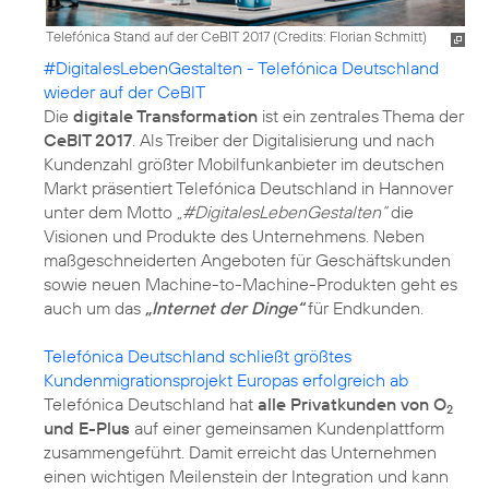
Telefónica Stand auf der CeBIT 2017 (
Credits: Florian Schmitt
)
#DigitalesLebenGestalten - Telefónica Deutschland
wieder auf der CeBIT
Die
digitale Transformation
ist ein zentrales Thema der
CeBIT 2017
. Als Treiber der Digitalisierung und nach
Kundenzahl größter Mobilfunkanbieter im deutschen
Markt präsentiert Telefónica Deutschland in Hannover
unter dem Motto
„#DigitalesLebenGestalten“
die
Visionen und Produkte des Unternehmens. Neben
maßgeschneiderten Angeboten für Geschäftskunden
sowie neuen Machine-to-Machine-Produkten geht es
auch um das
„Internet der Dinge“
für Endkunden.
Telefónica Deutschland schließt größtes
Kundenmigrationsprojekt Europas erfolgreich ab
Telefónica Deutschland hat
alle Privatkunden
von O
2
und E-Plus
auf einer gemeinsamen Kundenplattform
zusammengeführt. Damit erreicht das Unternehmen
einen wichtigen Meilenstein der Integration und kann