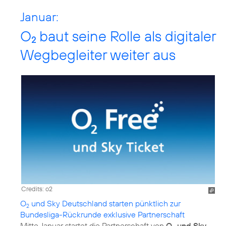
Januar:
O
baut seine Rolle als digitaler
2
Wegbegleiter weiter aus
Credits: o2
O
und Sky Deutschland starten pünktlich zur
2
Bundesliga-Rückrunde exklusive Partnerschaft
Mitte Januar startet die Partnerschaft von
O
und Sky