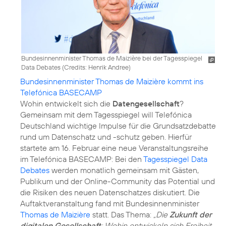
Bundesinnenminister Thomas de Maizière bei der Tagesspiegel
Data Debates (
Credits: Henrik Andree
)
Bundesinnenminister Thomas de Maizière kommt ins
Telefónica BASECAMP
Wohin entwickelt sich die
Datengesellschaft
?
Gemeinsam mit dem Tagesspiegel will Telefónica
Deutschland wichtige Impulse für die Grundsatzdebatte
rund um Datenschatz und -schutz geben. Hierfür
startete am 16. Februar eine neue Veranstaltungsreihe
im Telefónica BASECAMP: Bei den
Tagesspiegel Data
Debates
werden monatlich gemeinsam mit Gästen,
Publikum und der Online-Community das Potential und
die Risiken des neuen Datenschatzes diskutiert. Die
Auftaktveranstaltung fand mit Bundesinnenminister
Thomas de Maizière
statt. Das Thema:
„Die
Zukunft der
digitalen Gesellschaft
: Wohin entwickeln sich Freiheit