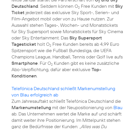
2
Deutschland
. Seitdem können O
Free Kunden mit
Sky
2
Ticket
jederzeit das exklusive Sky Sport-, Serien- und
Film-Angebot mobil oder von zu Hause nutzen. Zur
Auswahl stehen Tages-, Wochen- und Monatstickets
für Sky Supersport sowie Monatstickets für Sky Cinema
oder Sky Entertainment. Das
Sky Supersport
Tagesticket
holt O
Free Kunden bereits ab 4,99 Euro
2
Spitzensport wie die Fußball Bundesliga, die UEFA
Champions League, Handball, Tennis oder Golf live aufs
Smartphone
. Für O
Kunden gibt es keine zusätzliche
2
Abo-Verpflichtung, dafür aber exklusive
Top-
Konditionen
.
Telefónica Deutschland schließt Markenumstellung
von Blau erfolgreich ab
Zum Jahresauftakt schließt Telefónica Deutschland die
Markenumstellung
mit der Neupositionierung von
Blau
ab. Das Unternehmen wertet die Marke auf und schärft
damit weiter ihre Positionierung. Im Mittelpunkt stehen
ganz die Bedürfnisse der Kunden:
„Alles was Du