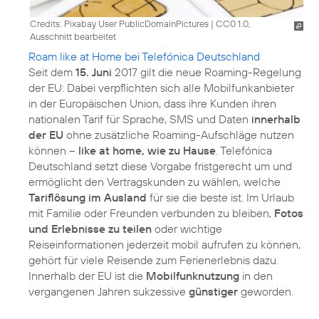
Credits: Pixabay User PublicDomainPictures
|
CC0 1.0,
Ausschnitt bearbeitet
Roam like at Home bei Telefónica Deutschland
Seit dem
15. Juni
2017 gilt die neue Roaming-Regelung
der EU: Dabei verpflichten sich alle Mobilfunkanbieter
in der Europäischen Union, dass ihre Kunden ihren
nationalen Tarif für Sprache, SMS und Daten
innerhalb
der EU
ohne zusätzliche Roaming-Aufschläge nutzen
können –
like at home, wie zu Hause
. Telefónica
Deutschland setzt diese Vorgabe fristgerecht um und
ermöglicht den Vertragskunden zu wählen, welche
Tariflösung im Ausland
für sie die beste ist. Im Urlaub
mit Familie oder Freunden verbunden zu bleiben,
Fotos
und Erlebnisse zu teilen
oder wichtige
Reiseinformationen jederzeit mobil aufrufen zu können,
gehört für viele Reisende zum Ferienerlebnis dazu.
Innerhalb der EU ist die
Mobilfunknutzung
in den
vergangenen Jahren sukzessive
günstiger
geworden.