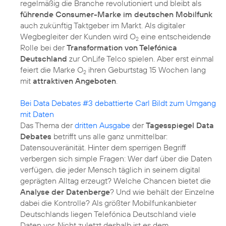
regelmäßig die Branche revolutioniert und bleibt als
führende Consumer-Marke im deutschen Mobilfunk
auch zukünftig Taktgeber im Markt. Als digitaler
Wegbegleiter der Kunden wird O
eine entscheidende
2
Rolle bei der
Transformation von Telefónica
Deutschland
zur OnLife Telco spielen. Aber erst einmal
feiert die Marke O
ihren Geburtstag 15 Wochen lang
2
mit
attraktiven Angeboten
.
Bei Data Debates #3 debattierte Carl Bildt zum Umgang
mit Daten
Das Thema der
dritten Ausgabe
der
Tagesspiegel Data
Debates
betrifft uns alle ganz unmittelbar:
Datensouveränität. Hinter dem sperrigen Begriff
verbergen sich simple Fragen: Wer darf über die Daten
verfügen, die jeder Mensch täglich in seinem digital
geprägten Alltag erzeugt? Welche Chancen bietet die
Analyse der Datenberge
? Und wie behält der Einzelne
dabei die Kontrolle? Als größter Mobilfunkanbieter
Deutschlands liegen Telefónica Deutschland viele
Daten vor. Nicht zuletzt deshalb ist es dem