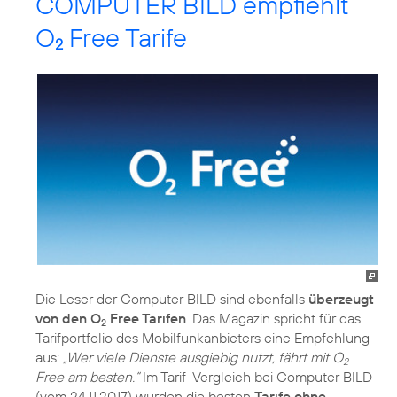
COMPUTER BILD empfiehlt
O
Free Tarife
2
Die Leser der Computer BILD sind ebenfalls
überzeugt
von den O
Free Tarifen
. Das Magazin spricht für das
2
Tarifportfolio des Mobilfunkanbieters eine Empfehlung
aus:
„Wer viele Dienste ausgiebig nutzt, fährt mit O
2
Free am besten.“
Im Tarif-Vergleich bei Computer BILD
(vom 24.11.2017) wurden die besten
Tarife ohne