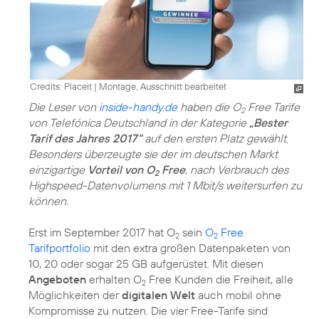
Credits: Placeit
|
Montage, Ausschnitt bearbeitet
Die Leser von
inside-handy.de
haben die O
Free Tarife
2
von Telefónica Deutschland in der Kategorie
„Bester
Tarif des Jahres 2017“
auf den ersten Platz gewählt.
Besonders überzeugte sie der im deutschen Markt
einzigartige
Vorteil von O
Free
, nach Verbrauch des
2
Highspeed-Datenvolumens mit 1 Mbit/s weitersurfen zu
können.
Erst im September 2017 hat O
sein
O
Free
2
2
Tarifportfolio
mit den extra großen Datenpaketen von
10, 20 oder sogar 25 GB aufgerüstet. Mit diesen
Angeboten
erhalten O
Free Kunden die Freiheit, alle
2
Möglichkeiten der
digitalen Welt
auch mobil ohne
Kompromisse zu nutzen. Die vier Free-Tarife sind