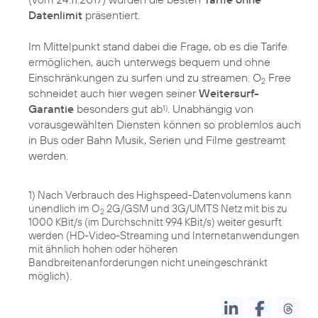
Datenlimit
präsentiert.
Im Mittelpunkt stand dabei die Frage, ob es die Tarife
ermöglichen, auch unterwegs bequem und ohne
Einschränkungen zu surfen und zu streamen. O
Free
2
schneidet auch hier wegen seiner
Weitersurf-
Garantie
besonders gut ab
. Unabhängig von
1)
vorausgewählten Diensten können so problemlos auch
in Bus oder Bahn Musik, Serien und Filme gestreamt
werden.
1) Nach Verbrauch des Highspeed-Datenvolumens kann
unendlich im O
2G/GSM und 3G/UMTS Netz mit bis zu
2
1000 KBit/s (im Durchschnitt 994 KBit/s) weiter gesurft
werden (HD-Video-Streaming und Internetanwendungen
mit ähnlich hohen oder höheren
Bandbreitenanforderungen nicht uneingeschränkt
möglich).