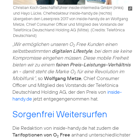
Christian Koch Geschäftsführer inside-intermedia GmbH (links)
und Hayo Lücke, Chefredakteur inside-handy.de (rechts)
übergeben den Leserpreis 2017 von inside-handy.de an Wolfgang
Metze, Chief Consumer Officer und Mitglied des Vorstands der
Telefónica Deutschland Holding AG (Mitte). (
Credits: Telefónica
Deutschland
)
„Wir ermöglichen unseren O
Free Kunden einen
2
selbstbestimmten
digitalen Lifestyle
, bei dem sie keine
Kompromisse eingehen müssen. Diese mobile Freiheit
bieten wir zu einem
fairen Preis-Leistungs-Verhältnis
an - damit steht die Marke O
für eine Revolution im
2
Mobilfunk“,
so
Wolfgang Metze
, Chief Consumer
Officer und Mitglied des Vorstands der Telefónica
Deutschland Holding AG, der den Preis von
inside-
handy.de
jetzt entgegengenommen hat.
Sorgenfrei Weitersurfen
Die Redaktion von inside-handy.de hat zudem die
Tarifoptionen von O
Free
anhand unterschiedlichster
2