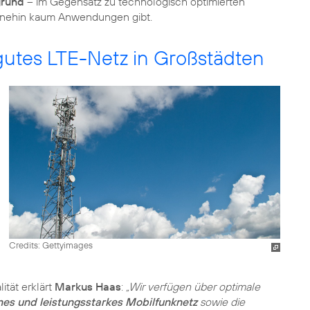
grund
– im Gegensatz zu technologisch optimierten
 ohnehin kaum Anwendungen gibt.
utes LTE-Netz in Großstädten
Credits: Gettyimages
ität erklärt
Markus Haas
:
„Wir verfügen über optimale
s und leistungsstarkes Mobilfunknetz
sowie die