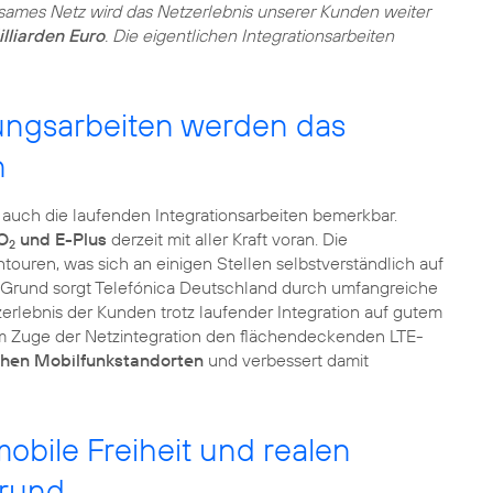
ames Netz wird das Netzerlebnis unserer Kunden weiter
lliarden Euro
. Die eigentlichen Integrationsarbeiten
ungsarbeiten werden das
n
r auch die laufenden Integrationsarbeiten bemerkbar.
 O
und E-Plus
derzeit mit aller Kraft voran. Die
2
touren, was sich an einigen Stellen selbstverständlich auf
 Grund sorgt Telefónica Deutschland durch umfangreiche
erlebnis der Kunden trotz laufender Integration auf gutem
m Zuge der Netzintegration den flächendeckenden LTE-
chen Mobilfunkstandorten
und verbessert damit
mobile Freiheit und realen
grund