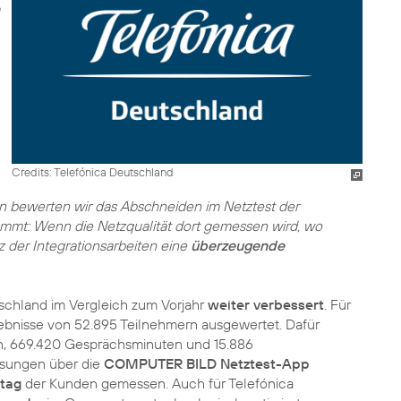
Credits: Telefónica Deutschland
on bewerten wir das Abschneiden im Netztest der
ommt: Wenn die Netzqualität dort gemessen wird, wo
tz der Integrationsarbeiten eine
überzeugende
schland im Vergleich zum Vorjahr
weiter verbessert
. Für
ebnisse von 52.895 Teilnehmern ausgewertet. Dafür
n, 669.420 Gesprächsminuten und 15.886
ssungen über die
COMPUTER BILD Netztest-App
ltag
der Kunden gemessen. Auch für Telefónica