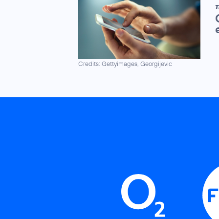
T
Credits: Gettyimages, Georgijevic