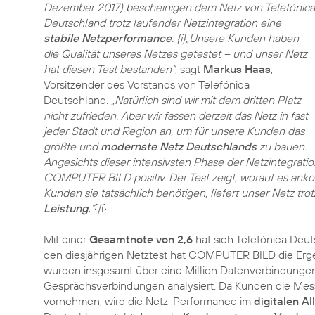
Dezember 2017) bescheinigen dem Netz von Telefónica
Deutschland trotz laufender Netzintegration eine
stabile Netzperformance
. {i}„Unsere Kunden haben
die Qualität unseres Netzes getestet – und unser Netz
hat diesen Test bestanden“
, sagt
Markus Haas
,
Vorsitzender des Vorstands von Telefónica
Deutschland.
„Natürlich sind wir mit dem dritten Platz
nicht zufrieden. Aber wir fassen derzeit das Netz in fast
jeder Stadt und Region an, um für unsere Kunden das
größte und
modernste Netz Deutschlands
zu bauen.
Angesichts dieser intensivsten Phase der Netzintegrati
COMPUTER BILD positiv. Der Test zeigt, worauf es ank
Kunden sie tatsächlich benötigen, liefert unser Netz tro
Leistung.
“
{/i}
Mit einer
Gesamtnote von 2,6
hat sich Telefónica Deut
den diesjährigen Netztest hat COMPUTER BILD die Erg
wurden insgesamt über eine Million Datenverbindunge
Gesprächsverbindungen analysiert. Da Kunden die Me
vornehmen, wird die Netz-Performance im
digitalen Al