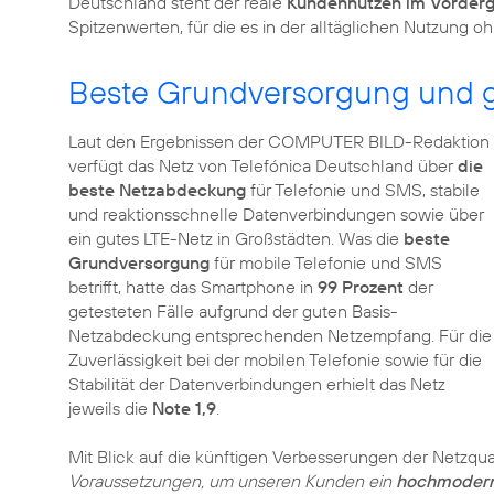
Deutschland steht der reale
Kundennutzen im Vorder
Spitzenwerten, für die es in der alltäglichen Nutzung
Beste Grundversorgung und g
Laut den Ergebnissen der COMPUTER BILD-Redaktion
verfügt das Netz von Telefónica Deutschland über
die
beste Netzabdeckung
für Telefonie und SMS, stabile
und reaktionsschnelle Datenverbindungen sowie über
ein gutes LTE-Netz in Großstädten. Was die
beste
Grundversorgung
für mobile Telefonie und SMS
betrifft, hatte das Smartphone in
99 Prozent
der
getesteten Fälle aufgrund der guten Basis-
Netzabdeckung entsprechenden Netzempfang. Für die
Zuverlässigkeit bei der mobilen Telefonie sowie für die
Stabilität der Datenverbindungen erhielt das Netz
jeweils die
Note 1,9
.
Mit Blick auf die künftigen Verbesserungen der Netzqual
Voraussetzungen, um unseren Kunden ein
hochmoderne