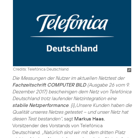
Credits: Telefónica Deutschland
Die Messungen der Nutzer im aktuellen Netztest der
Fachzeitschrift COMPUTER BILD
(Ausgabe 26 vom 9.
Dezember 2017) bescheinigen dem Netz von Telefónica
Deutschland trotz laufender Netzintegration eine
stabile Netzperformance
. {i}„Unsere Kunden haben die
Qualität unseres Netzes getestet – und unser Netz hat
diesen Test bestanden“
, sagt
Markus Haas
,
Vorsitzender des Vorstands von Telefónica
Deutschland.
„Natürlich sind wir mit dem dritten Platz