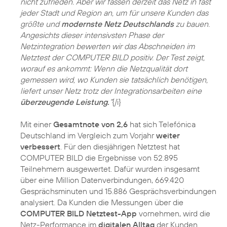
nicht zufrieden. Aber wir fassen derzeit das Netz in fast
jeder Stadt und Region an, um für unsere Kunden das
größte und
modernste Netz Deutschlands
zu bauen.
Angesichts dieser intensivsten Phase der
Netzintegration bewerten wir das Abschneiden im
Netztest der COMPUTER BILD positiv. Der Test zeigt,
worauf es ankommt: Wenn die Netzqualität dort
gemessen wird, wo Kunden sie tatsächlich benötigen,
liefert unser Netz trotz der Integrationsarbeiten eine
überzeugende Leistung.
“
{/i}
Mit einer
Gesamtnote von 2,6
hat sich Telefónica
Deutschland im Vergleich zum Vorjahr
weiter
verbessert
. Für den diesjährigen Netztest hat
COMPUTER BILD die Ergebnisse von 52.895
Teilnehmern ausgewertet. Dafür wurden insgesamt
über eine Million Datenverbindungen, 669.420
Gesprächsminuten und 15.886 Gesprächsverbindungen
analysiert. Da Kunden die Messungen über die
COMPUTER BILD Netztest-App
vornehmen, wird die
Netz-Performance im
digitalen Alltag
der Kunden