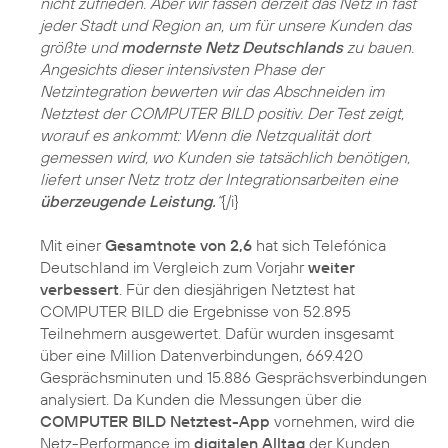
nicht zufrieden. Aber wir fassen derzeit das Netz in fast
jeder Stadt und Region an, um für unsere Kunden das
größte und
modernste Netz Deutschlands
zu bauen.
Angesichts dieser intensivsten Phase der
Netzintegration bewerten wir das Abschneiden im
Netztest der COMPUTER BILD positiv. Der Test zeigt,
worauf es ankommt: Wenn die Netzqualität dort
gemessen wird, wo Kunden sie tatsächlich benötigen,
liefert unser Netz trotz der Integrationsarbeiten eine
überzeugende Leistung.
“
{/i}
Mit einer
Gesamtnote von 2,6
hat sich Telefónica
Deutschland im Vergleich zum Vorjahr
weiter
verbessert
. Für den diesjährigen Netztest hat
COMPUTER BILD die Ergebnisse von 52.895
Teilnehmern ausgewertet. Dafür wurden insgesamt
über eine Million Datenverbindungen, 669.420
Gesprächsminuten und 15.886 Gesprächsverbindungen
analysiert. Da Kunden die Messungen über die
COMPUTER BILD Netztest-App
vornehmen, wird die
Netz-Performance im
digitalen Alltag
der Kunden