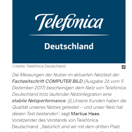
Credits: Telefónica Deutschland
Die Messungen der Nutzer im aktuellen Netztest der
Fachzeitschrift COMPUTER BILD
(Ausgabe 26 vom 9.
Dezember 2017) bescheinigen dem Netz von Telefónica
Deutschland trotz laufender Netzintegration eine
stabile Netzperformance
. {i}„Unsere Kunden haben die
Qualität unseres Netzes getestet – und unser Netz hat
diesen Test bestanden“
, sagt
Markus Haas
,
Vorsitzender des Vorstands von Telefónica
Deutschland.
„Natürlich sind wir mit dem dritten Platz