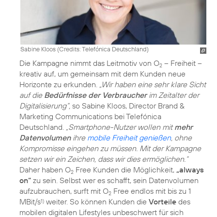
Sabine Kloos (
Credits: Telefónica Deutschland
)
Die Kampagne nimmt das Leitmotiv von O
– Freiheit –
2
kreativ auf, um gemeinsam mit dem Kunden neue
Horizonte zu erkunden.
„Wir haben eine sehr klare Sicht
auf die
Bedürfnisse der Verbraucher
im Zeitalter der
Digitalisierung“,
so Sabine Kloos, Director Brand &
Marketing Communications bei Telefónica
Deutschland.
„Smartphone-Nutzer wollen mit
mehr
Datenvolumen
ihre
mobile Freiheit genießen
, ohne
Kompromisse eingehen zu müssen. Mit der Kampagne
setzen wir ein Zeichen, dass wir dies ermöglichen.“
Daher haben O
Free Kunden die Möglichkeit,
„always
2
on“
zu sein. Selbst wer es schafft, sein Datenvolumen
aufzubrauchen, surft mit O
Free endlos mit bis zu 1
2
MBit/s
weiter. So können Kunden die
Vorteile
des
1)
mobilen digitalen Lifestyles unbeschwert für sich