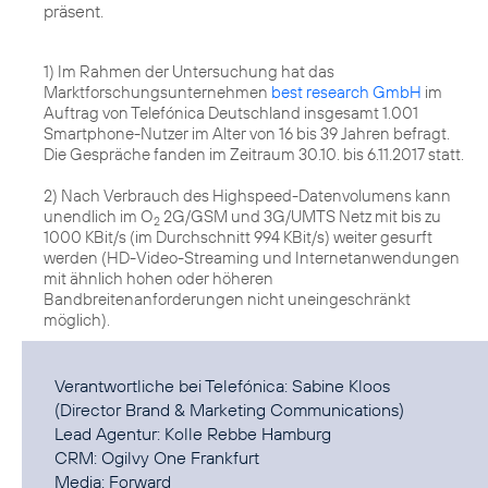
präsent.
1) Im Rahmen der Untersuchung hat das
Marktforschungsunternehmen
best research GmbH
im
Auftrag von Telefónica Deutschland insgesamt 1.001
Smartphone-Nutzer im Alter von 16 bis 39 Jahren befragt.
Die Gespräche fanden im Zeitraum 30.10. bis 6.11.2017 statt.
2) Nach Verbrauch des Highspeed-Datenvolumens kann
unendlich im O
2G/GSM und 3G/UMTS Netz mit bis zu
2
1000 KBit/s (im Durchschnitt 994 KBit/s) weiter gesurft
werden (HD-Video-Streaming und Internetanwendungen
mit ähnlich hohen oder höheren
Bandbreitenanforderungen nicht uneingeschränkt
möglich).
Verantwortliche bei Telefónica: Sabine Kloos
(Director Brand & Marketing Communications)
Lead Agentur:
Kolle Rebbe Hamburg
CRM:
Ogilvy One Frankfurt
Media:
Forward