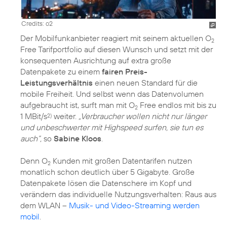
Credits: o2
Der Mobilfunkanbieter reagiert mit seinem aktuellen O
2
Free Tarifportfolio auf diesen Wunsch und setzt mit der
konsequenten Ausrichtung auf extra große
Datenpakete zu einem
fairen Preis-
Leistungsverhältnis
einen neuen Standard für die
mobile Freiheit. Und selbst wenn das Datenvolumen
aufgebraucht ist, surft man mit O
Free endlos mit bis zu
2
1 MBit/s
weiter.
„Verbraucher wollen nicht nur länger
2)
und unbeschwerter mit Highspeed surfen, sie tun es
auch“,
so
Sabine Kloos
.
Denn O
Kunden mit großen Datentarifen nutzen
2
monatlich schon deutlich über 5 Gigabyte. Große
Datenpakete lösen die Datenschere im Kopf und
verändern das individuelle Nutzungsverhalten: Raus aus
dem WLAN –
Musik- und Video-Streaming werden
mobil
.