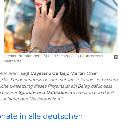
Credits: Pixabay User JESHOOTS-com
|
CC0 1.0, Ausschnitt
bearbeitet
fonieren“,
sagt
Cayetano Carbajo Martín
, Chief
„Das Kundenerlebnis bei der mobilen Telefonie verbessern
eiche Umsetzung dieses Projekts ist ein Beleg dafür, dass
g unserer
Sprach- und Datendienste
arbeiten und damit
zur laufenden Netzintegration.“
onate in alle deutschen