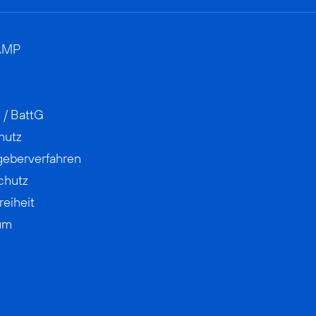
AMP
 / BattG
hutz
geberverfahren
chutz
reiheit
um