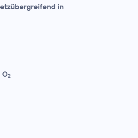
etzübergreifend in
n O
2