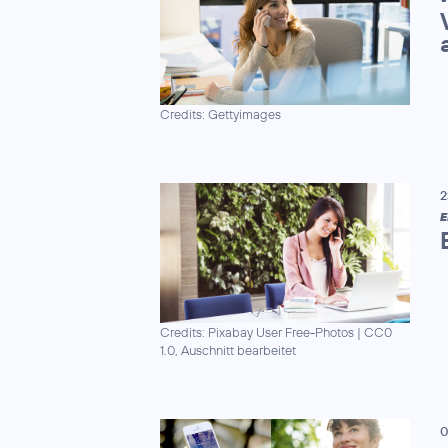
Credits: Gettyimages
2
E
Credits: Pixabay User Free-Photos
|
CC0
1.0, Auschnitt bearbeitet
0