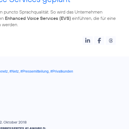
in puncto Sprachqualität. So wird das Unternehmen
ten
Enhanced Voice Services (EVS)
einführen, die für eine
 werden.
knetz
,
#Netz
,
#Pressemitteilung
,
#Privatkunden
2. Oktober 2018
ERBESSERTES KLANGBILD: