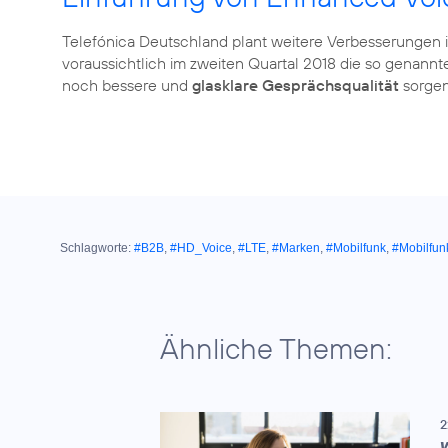
Telefónica Deutschland plant weitere Verbesserungen 
voraussichtlich im zweiten Quartal 2018 die so genann
noch bessere und
glasklare Gesprächsqualität
sorgen
Schlagworte:
#B2B
,
#HD_Voice
,
#LTE
,
#Marken
,
#Mobilfunk
,
#Mobilfun
Ähnliche Themen:
2
V