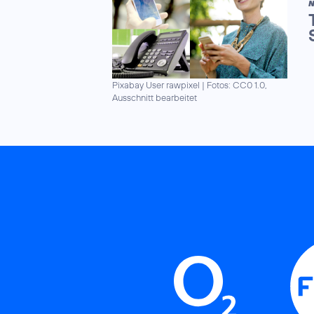
N
Pixabay User rawpixel
|
Fotos: CC0 1.0,
Ausschnitt bearbeitet