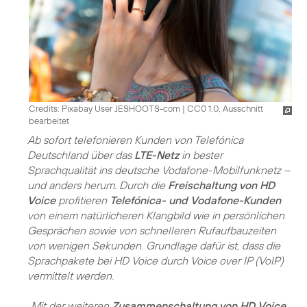
Credits: Pixabay User JESHOOTS-com
|
CC0 1.0, Ausschnitt
bearbeitet
Ab sofort telefonieren Kunden von Telefónica
Deutschland über das
LTE-Netz
in bester
Sprachqualität ins deutsche Vodafone-Mobilfunknetz –
und anders herum. Durch die
Freischaltung von HD
Voice
profitieren
Telefónica- und Vodafone-Kunden
von einem natürlicheren Klangbild wie in persönlichen
Gesprächen sowie von schnelleren Rufaufbauzeiten
von wenigen Sekunden. Grundlage dafür ist, dass die
Sprachpakete bei HD Voice durch Voice over IP (VoIP)
vermittelt werden.
„Mit der weiteren
Zusammenschaltung von HD Voice