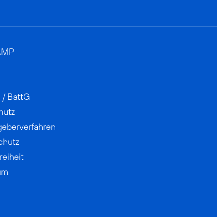
AMP
 / BattG
hutz
geberverfahren
chutz
reiheit
um