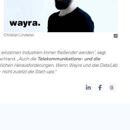
Christian Lindener
n einzelnen Industrien immer fließender werden“,
sagt
tschland.
„Auch die
Telekommunikations- und die
nlichen Herausforderungen. Wenn Wayra und das Data:Lab
 nicht zuletzt die Start-ups.“