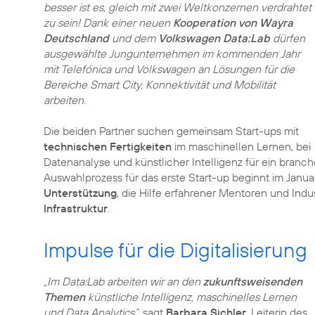
besser ist es, gleich mit zwei Weltkonzernen verdrahtet
zu sein! Dank einer neuen
Kooperation von Wayra
Deutschland
und dem
Volkswagen Data:Lab
dürfen
ausgewählte Jungunternehmen im kommenden Jahr
mit Telefónica und Volkswagen an Lösungen für die
Bereiche Smart City, Konnektivität und Mobilität
arbeiten.
Die beiden Partner suchen gemeinsam Start-ups mit
technischen Fertigkeiten
im maschinellen Lernen, bei
Datenanalyse und künstlicher Intelligenz für ein branc
Auswahlprozess für das erste Start-up beginnt im Januar
Unterstützung
, die Hilfe erfahrener Mentoren und In
Infrastruktur
.
Impulse für die Digitalisierung
„Im Data:Lab arbeiten wir an den
zukunftsweisenden
Themen
künstliche Intelligenz, maschinelles Lernen
und Data Analytics“,
sagt
Barbara Sichler
, Leiterin des