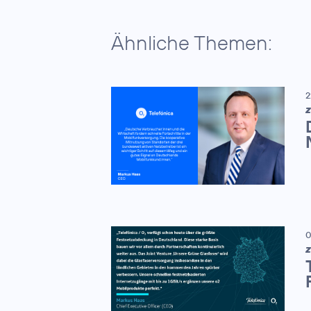
Ähnliche Themen:
2
Z
0
Z