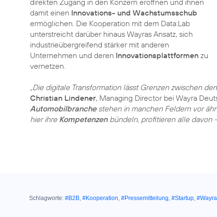
direkten Zugang in den Konzern eröffnen und ihnen
damit einen
Innovations- und Wachstumsschub
ermöglichen. Die Kooperation mit dem Data:Lab
unterstreicht darüber hinaus Wayras Ansatz, sich
industrieübergreifend stärker mit anderen
Unternehmen und deren
Innovationsplattformen
zu
vernetzen.
„Die digitale Transformation lässt Grenzen zwischen de
Christian Lindener
, Managing Director bei Wayra Deu
Automobilbranche
stehen in manchen Feldern vor äh
hier ihre
Kompetenzen
bündeln, profitieren alle davon –
Schlagworte:
#B2B
,
#Kooperation
,
#Pressemitteilung
,
#Startup
,
#Wayra