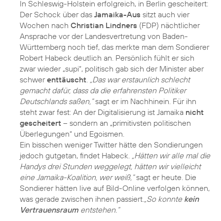
In Schleswig-Holstein erfolgreich, in Berlin gescheitert:
Der Schock über das
Jamaika-Aus
sitzt auch vier
Wochen nach
Christian Lindners
(FDP) nächtlicher
Ansprache vor der Landesvertretung von Baden-
Württemberg noch tief, das merkte man dem Sondierer
Robert Habeck deutlich an. Persönlich fühlt er sich
zwar wieder „supi“, politisch gab sich der Minister aber
schwer
enttäuscht
.
„Das war erstaunlich schlecht
gemacht dafür, dass da die erfahrensten Politiker
Deutschlands saßen,“
sagt er im Nachhinein. Für ihn
steht zwar fest: An der Digitalisierung ist Jamaika
nicht
gescheitert
– sondern an „primitivsten politischen
Überlegungen“ und Egoismen.
Ein bisschen weniger Twitter hätte den Sondierungen
jedoch gutgetan, findet Habeck.
„Hätten wir alle mal die
Handys drei Stunden weggelegt, hätten wir vielleicht
eine Jamaika-Koalition, wer weiß,“
sagt er heute. Die
Sondierer hätten live auf Bild-Online verfolgen können,
was gerade zwischen ihnen passiert.
„So konnte
kein
Vertrauensraum
entstehen.“