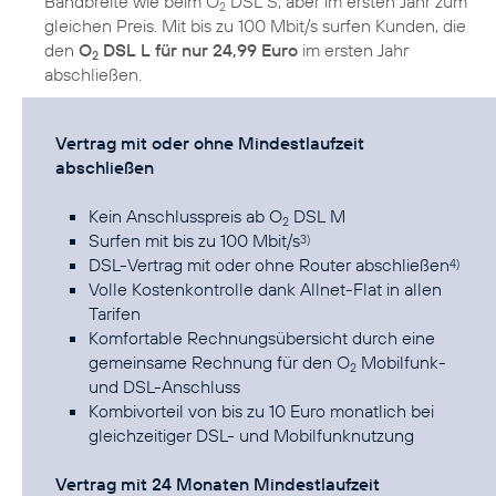
Bandbreite wie beim O
DSL S, aber im ersten Jahr zum
2
gleichen Preis. Mit bis zu 100 Mbit/s surfen Kunden, die
den
O
DSL L für nur 24,99 Euro
im ersten Jahr
2
abschließen.
Vertrag mit oder ohne Mindestlaufzeit
abschließen
Kein Anschlusspreis ab O
DSL M
2
Surfen mit bis zu 100 Mbit/s
3)
DSL-Vertrag mit oder ohne Router abschließen
4)
Volle Kostenkontrolle dank Allnet-Flat in allen
Tarifen
Komfortable Rechnungsübersicht durch eine
gemeinsame Rechnung für den O
Mobilfunk-
2
und DSL-Anschluss
Kombivorteil von bis zu 10 Euro monatlich bei
gleichzeitiger DSL- und Mobilfunknutzung
Vertrag mit 24 Monaten Mindestlaufzeit