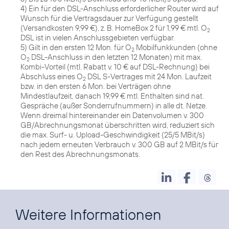
4) Ein für den DSL-Anschluss erforderlicher Router wird auf
Wunsch für die Vertragsdauer zur Verfügung gestellt
(Versandkosten 9,99 €), z. B. HomeBox 2 für 1,99 € mtl. O
2
DSL ist in vielen Anschlussgebieten verfügbar.
5) Gilt in den ersten 12 Mon. für O
Mobilfunkkunden (ohne
2
O
DSL-Anschluss in den letzten 12 Monaten) mit max.
2
Kombi-Vorteil (mtl. Rabatt v. 10 € auf DSL-Rechnung) bei
Abschluss eines O
DSL S-Vertrages mit 24 Mon. Laufzeit
2
bzw. in den ersten 6 Mon. bei Verträgen ohne
Mindestlaufzeit, danach 19,99 € mtl. Enthalten sind nat.
Gespräche (außer Sonderrufnummern) in alle dt. Netze.
Wenn dreimal hintereinander ein Datenvolumen v. 300
GB/Abrechnungsmonat überschritten wird, reduziert sich
die max. Surf- u. Upload-Geschwindigkeit (25/5 MBit/s)
nach jedem erneuten Verbrauch v. 300 GB auf 2 MBit/s für
den Rest des Abrechnungsmonats.
Weitere Informationen