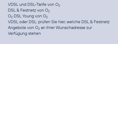
VDSL und DSL-Tarife
von O
2
DSL & Festnetz
von O
2
O
DSL Young
von O
2
2
VDSL oder DSL: prüfen Sie
hier
, welche DSL & Festnetz
Angebote von O
an Ihrer Wunschadresse zur
2
Verfügung stehen