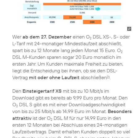
Wer
ab dem 27. Dezember
einen O
DSL XS-, S- oder
2
L-Tarif mit 24-monatiger Mindestlaufzeit abschließt,
spart bis zu 12 Monate lang jeden Monat 15 Euro. O
2
DSL M-Kunden sparen sogar 20 Euro monatlich im
ersten Jahr. Um Kunden maximale Freiheit zu bieten,
liegt die Entscheidung bei ihnen, ob sie den DSL-
Vertrag
mit oder ohne Laufzeit
abschließen
.
2)
Den
Einsteigertarif XS
mit bis zu 10 Mbit/s im
Download gibt es bereits ab 9,99 Euro pro Monat. Den
O
DSL S gibt es mit einer Downloadgeschwindigkeit
2
von bis zu 25 Mbit/s ab 14,99 Euro im Monat.
Besonders
attraktiv
ist der O
DSL M für nur 14,99 Euro in den
2
ersten 12 Monaten bei Abschluss eines 24-monatigen
Laufzeitvertrags. Damit erhalten Kunden doppelt so viel