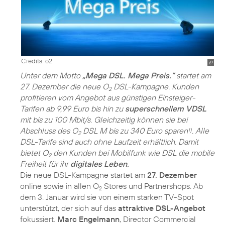
Credits: o2
Unter dem Motto
„Mega DSL. Mega Preis.”
startet am
27. Dezember die neue O
DSL-Kampagne. Kunden
2
profitieren vom Angebot aus günstigen Einsteiger-
Tarifen ab 9,99 Euro bis hin zu
superschnellem VDSL
mit bis zu 100 Mbit/s. Gleichzeitig können sie bei
Abschluss des O
DSL M bis zu 340 Euro sparen
. Alle
1)
2
DSL-Tarife sind auch ohne Laufzeit erhältlich. Damit
bietet O
den Kunden bei Mobilfunk wie DSL die mobile
2
Freiheit für ihr
digitales Leben.
Die neue DSL-Kampagne startet am
27. Dezember
online sowie in allen O
Stores und Partnershops. Ab
2
dem 3. Januar wird sie von einem starken TV-Spot
unterstützt, der sich auf das
attraktive DSL-Angebot
fokussiert.
Marc Engelmann
, Director Commercial