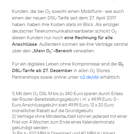
Kunden, die bei O
sowohl einen Mobilfunk- wie auch
2
einen der neuen DSL-Tarife seit dem 27. April 2017
haben, haben ihre Kosten stets im Blick. Als einziger
deutscher Telekommunikationsanbieter schickt O
2
diesen Kunden nur noch
eine Rechnung für alle
Anschlüsse
. Außerdem können sie ihre Verträge zentral
über den
„Mein O
“-Bereich
verwalten.
2
Für ein digitales Leben ohne Kompromisse sind die
O
2
DSL-Tarife ab 27. Dezember
in allen O
Stores,
2
Partnershops sowie online unter
o2.de/dsl
erhältlich.
1) Mit dem O
DSL M bis zu 340 Euro sparen durch Erlass
2
der Router-Bereitstellungsgebühr i. H. v. 49,99 Euro, 0,-
Euro Anschlussgebühr statt 49,99 Euro, 12 x 20 Euro
monatlicher Rabatt auf die Grundgebühr.
2) Verträge ohne Mindestlaufzeit können jederzeit mit einer
Frist von 4 Wochen zum Ende eines Kalendermonats
gekündigt werden.
3) Bis zu 100 MBit/s Download und 40 MBit/s Upload.