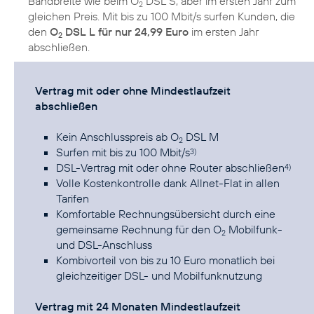
Bandbreite wie beim O
DSL S, aber im ersten Jahr zum
2
gleichen Preis. Mit bis zu 100 Mbit/s surfen Kunden, die
den
O
DSL L für nur 24,99 Euro
im ersten Jahr
2
abschließen.
Vertrag mit oder ohne Mindestlaufzeit
abschließen
Kein Anschlusspreis ab O
DSL M
2
Surfen mit bis zu 100 Mbit/s
3)
DSL-Vertrag mit oder ohne Router abschließen
4)
Volle Kostenkontrolle dank Allnet-Flat in allen
Tarifen
Komfortable Rechnungsübersicht durch eine
gemeinsame Rechnung für den O
Mobilfunk-
2
und DSL-Anschluss
Kombivorteil von bis zu 10 Euro monatlich bei
gleichzeitiger DSL- und Mobilfunknutzung
Vertrag mit 24 Monaten Mindestlaufzeit