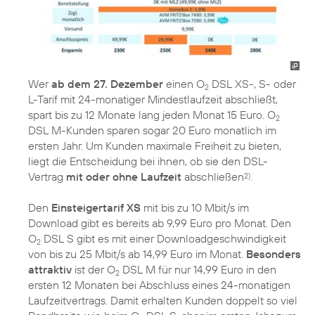
Wer
ab dem 27. Dezember
einen O
DSL XS-, S- oder
2
L-Tarif mit 24-monatiger Mindestlaufzeit abschließt,
spart bis zu 12 Monate lang jeden Monat 15 Euro. O
2
DSL M-Kunden sparen sogar 20 Euro monatlich im
ersten Jahr. Um Kunden maximale Freiheit zu bieten,
liegt die Entscheidung bei ihnen, ob sie den DSL-
Vertrag
mit oder ohne Laufzeit
abschließen
.
2)
Den
Einsteigertarif XS
mit bis zu 10 Mbit/s im
Download gibt es bereits ab 9,99 Euro pro Monat. Den
O
DSL S gibt es mit einer Downloadgeschwindigkeit
2
von bis zu 25 Mbit/s ab 14,99 Euro im Monat.
Besonders
attraktiv
ist der O
DSL M für nur 14,99 Euro in den
2
ersten 12 Monaten bei Abschluss eines 24-monatigen
Laufzeitvertrags. Damit erhalten Kunden doppelt so viel