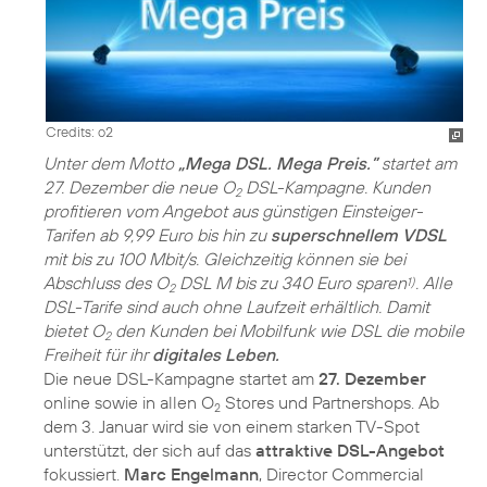
Credits: o2
Unter dem Motto
„Mega DSL. Mega Preis.”
startet am
27. Dezember die neue O
DSL-Kampagne. Kunden
2
profitieren vom Angebot aus günstigen Einsteiger-
Tarifen ab 9,99 Euro bis hin zu
superschnellem VDSL
mit bis zu 100 Mbit/s. Gleichzeitig können sie bei
Abschluss des O
DSL M bis zu 340 Euro sparen
. Alle
1)
2
DSL-Tarife sind auch ohne Laufzeit erhältlich. Damit
bietet O
den Kunden bei Mobilfunk wie DSL die mobile
2
Freiheit für ihr
digitales Leben.
Die neue DSL-Kampagne startet am
27. Dezember
online sowie in allen O
Stores und Partnershops. Ab
2
dem 3. Januar wird sie von einem starken TV-Spot
unterstützt, der sich auf das
attraktive DSL-Angebot
fokussiert.
Marc Engelmann
, Director Commercial