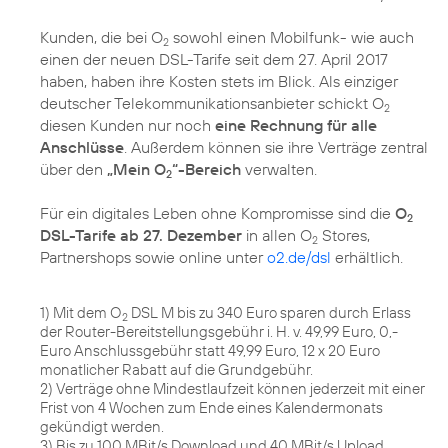
Kunden, die bei O
sowohl einen Mobilfunk- wie auch
2
einen der neuen DSL-Tarife seit dem 27. April 2017
haben, haben ihre Kosten stets im Blick. Als einziger
deutscher Telekommunikationsanbieter schickt O
2
diesen Kunden nur noch
eine Rechnung für alle
Anschlüsse
. Außerdem können sie ihre Verträge zentral
über den
„Mein O
“-Bereich
verwalten.
2
Für ein digitales Leben ohne Kompromisse sind die
O
2
DSL-Tarife ab 27. Dezember
in allen O
Stores,
2
Partnershops sowie online unter
o2.de/dsl
erhältlich.
1) Mit dem O
DSL M bis zu 340 Euro sparen durch Erlass
2
der Router-Bereitstellungsgebühr i. H. v. 49,99 Euro, 0,-
Euro Anschlussgebühr statt 49,99 Euro, 12 x 20 Euro
monatlicher Rabatt auf die Grundgebühr.
2) Verträge ohne Mindestlaufzeit können jederzeit mit einer
Frist von 4 Wochen zum Ende eines Kalendermonats
gekündigt werden.
3) Bis zu 100 MBit/s Download und 40 MBit/s Upload.