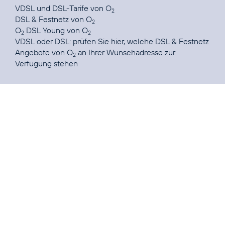
VDSL und DSL-Tarife
von O
2
DSL & Festnetz
von O
2
O
DSL Young
von O
2
2
VDSL oder DSL: prüfen Sie
hier
, welche DSL & Festnetz
Angebote von O
an Ihrer Wunschadresse zur
2
Verfügung stehen