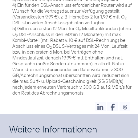
4) Ein für den DSL-Anschluss erforderlicher Router wird auf
Wunsch für die Vertragsdauer zur Verfügung gestellt
(Versandkosten 9,99 €), z. B. HomeBox 2 für 1,99 € mtl. O
2
DSL ist in vielen Anschlussgebieten verfügbar.
5) Gilt in den ersten 12 Mon. für O
Mobilfunkkunden (ohne
2
O
DSL-Anschluss in den letzten 12 Monaten) mit max.
2
Kombi-Vorteil (mtl. Rabatt v. 10 € auf DSL-Rechnung) bei
Abschluss eines O
DSL S-Vertrages mit 24 Mon. Laufzeit
2
bzw. in den ersten 6 Mon. bei Verträgen ohne
Mindestlaufzeit, danach 19,99 € mtl. Enthalten sind nat.
Gespräche (außer Sonderrufnummern) in alle dt. Netze.
Wenn dreimal hintereinander ein Datenvolumen v. 300
GB/Abrechnungsmonat überschritten wird, reduziert sich
die max. Surf- u. Upload-Geschwindigkeit (25/5 MBit/s)
nach jedem erneuten Verbrauch v. 300 GB auf 2 MBit/s für
den Rest des Abrechnungsmonats.
Weitere Informationen